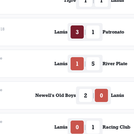
1
1
|
Tigre
Lanús
Liberta
Cerro P
018
3
1
|
Lanús
Patronato
de
1
5
|
Lanús
River Plate
Quilme
de
2
0
|
Newell's Old Boys
Lanús
de
0
1
|
Lanús
Racing Club