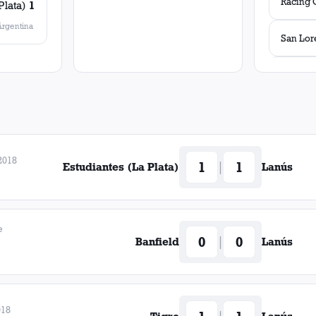
Racing 
Plata)
1
Argentina
San Lor
Tigre
River Pl
2018
1
1
|
Estudiantes (La Plata)
Lanús
Patrona
Arsenal
e
0
0
|
Banfield
Lanús
Douglas
Caraca
018