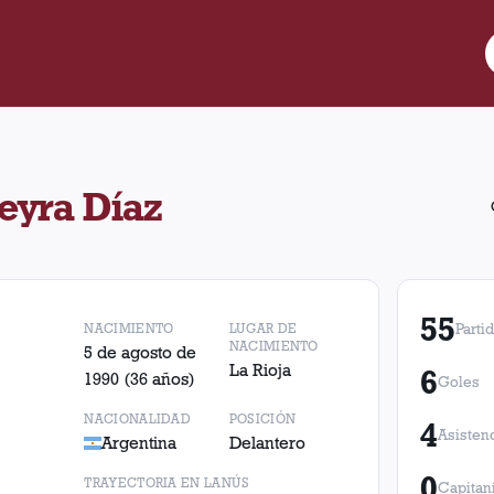
ó 55 partidos para Lanús, convirtió 6 goles y realizó 4 asistencia
eyra Díaz
55
NACIMIENTO
LUGAR DE
Parti
NACIMIENTO
5 de agosto de
La Rioja
6
1990
(36 años)
Goles
NACIONALIDAD
POSICIÓN
4
Asisten
Argentina
Delantero
0
TRAYECTORIA EN LANÚS
Capitan