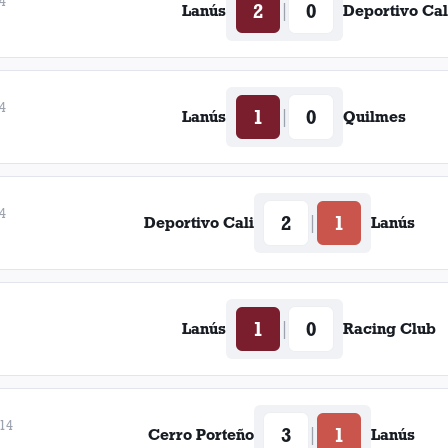
4
2
0
|
Lanús
Deportivo Cal
4
1
0
|
Lanús
Quilmes
4
2
1
|
Deportivo Cali
Lanús
1
0
|
Lanús
Racing Club
014
3
1
|
Cerro Porteño
Lanús