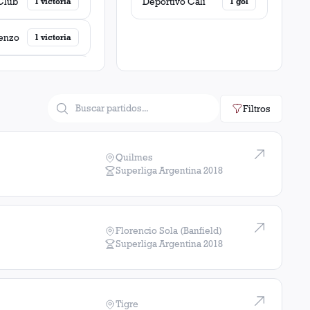
Club
Deportivo Cali
1
victoria
1
gol
enzo
1
victoria
1
victoria
Filtros
ate
1
victoria
Rosario Central
1
victoria
Quilmes
Superliga Argentina
2018
to
1
victoria
1
victoria
Florencio Sola (Banfield)
Superliga Argentina
2018
 Haig
1
victoria
s
1
victoria
Tigre