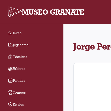
MUSEO GRANATE
Inicio
Jorge Pereyra Díaz jug
Jorge Per
Jugadores
Técnicos
Árbitros
Partidos
Torneos
Rivales