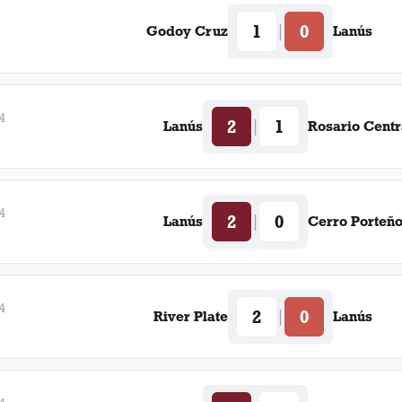
1
0
|
Godoy Cruz
Lanús
4
2
1
|
Lanús
Rosario Centr
4
2
0
|
Lanús
Cerro Porteñ
4
2
0
|
River Plate
Lanús