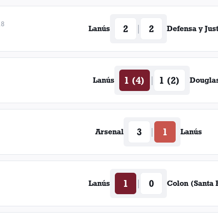
18
2
2
|
Lanús
Defensa y Just
1 (4)
1 (2)
|
Lanús
Dougla
3
1
|
Arsenal
Lanús
1
0
|
Lanús
Colon (Santa 