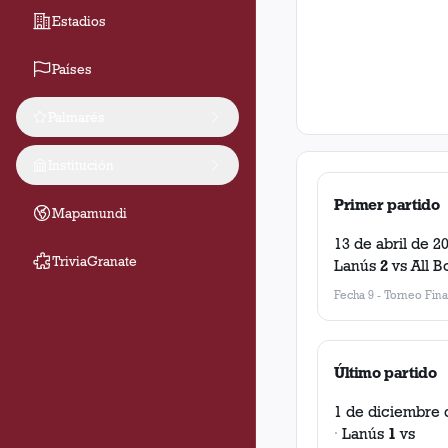
Estadios
Países
Palmarés
Institución
Primer partido
Mapamundi
13 de abril de 2
TriviaGranate
Lanús
2
vs
All B
Fecha 9
-
Torneo Fina
Último partido
1 de diciembre 
·
Lanús
1
vs