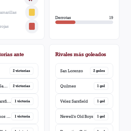
 amarillas
Derrotas
19
 rojas
orias ante
Rivales más goleados
San Lorenzo
2
victorias
2
goles
Colon (Santa Fé)
Quilmes
2
victorias
1
gol
Vélez Sarsfield
Vélez Sarsfield
1
victoria
1
gol
Argentinos Juniors
Newell's Old Boys
1
victoria
1
gol