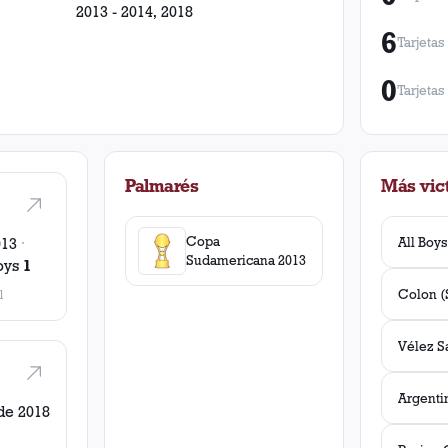
2013 - 2014, 2018
6
Tarjetas
0
Tarjetas
Palmarés
Más vict
Copa
All Boys
013
·
Sudamericana 2013
oys
1
l
de 2018