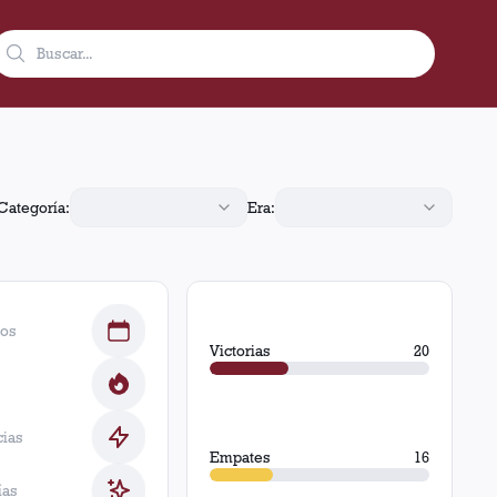
s. Obtuvo 20 victorias, 16 empates y 19 derrotas.
Categoría:
Era:
dos
Victorias
20
cias
Empates
16
ías