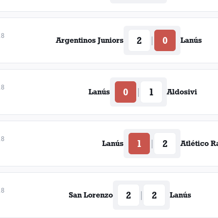
18
2
0
|
Argentinos Juniors
Lanús
18
0
1
|
Lanús
Aldosivi
18
1
2
|
Lanús
Atlético R
18
2
2
|
San Lorenzo
Lanús