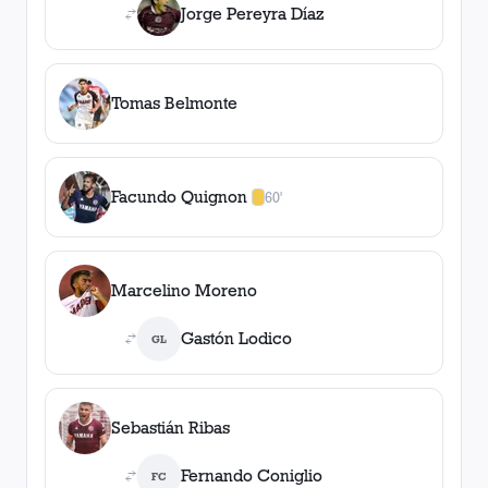
Jorge Pereyra Díaz
Tomas Belmonte
Facundo Quignon
60'
1
amarilla
,
0
roja
s
Marcelino Moreno
Gastón Lodico
GL
Sebastián Ribas
Fernando Coniglio
FC