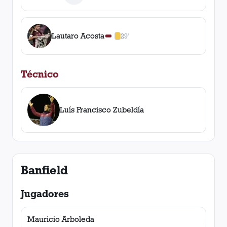
Lautaro Acosta
29'
1
amarilla
,
0
roja
s
Técnico
Luís Francisco Zubeldía
Banfield
Jugadores
Mauricio Arboleda