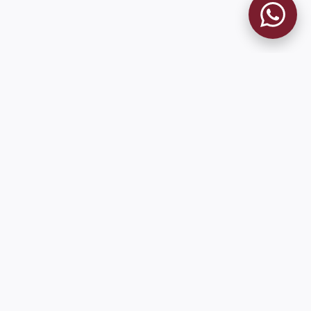
MUSEO GRANATE
El Museo
Historia del Club
Historia del Museo
Misión
Socios Fundadores
Cambios en la web
Contacto
Pioneros en el mundo en integrar oficialmente las estadísticas
históricas de forma online