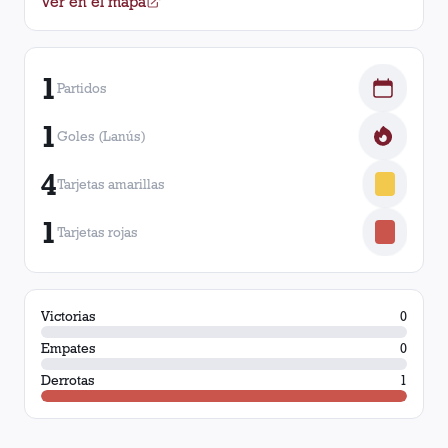
Ver en el mapa
1
Partidos
1
Goles (Lanús)
4
Tarjetas amarillas
1
Tarjetas rojas
Victorias
0
Empates
0
Derrotas
1