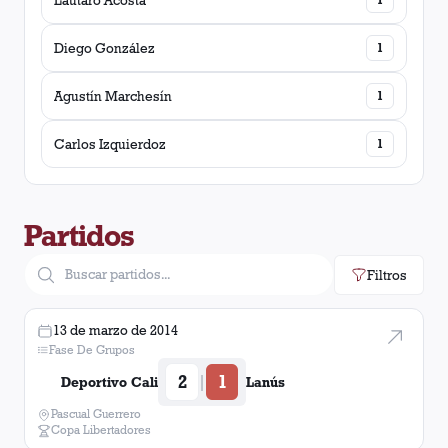
Lautaro Acosta
Diego González
1
Agustín Marchesín
1
Carlos Izquierdoz
1
Partidos
Filtros
13 de marzo de 2014
Fase De Grupos
2
1
|
Deportivo Cali
Lanús
Pascual Guerrero
Copa Libertadores