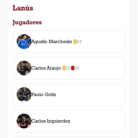
Lanús
Jugadores
Agustín Marchesín
54'
1
amarilla
,
0
roja
s
Carlos Araujo
72'
92'
1
amarilla
,
1
roja
Paolo Goltz
Carlos Izquierdoz