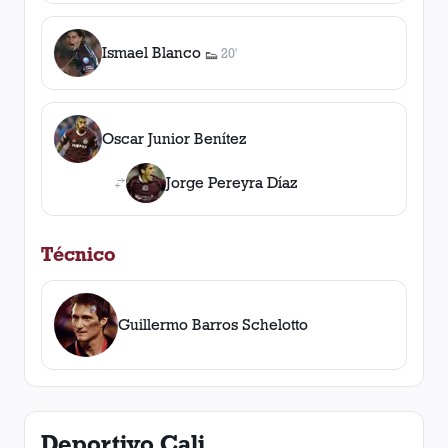
Ismael Blanco
20'
👟
1
asistencia
Oscar Junior Benítez
Jorge Pereyra Díaz
Técnico
Guillermo Barros Schelotto
Deportivo Cali