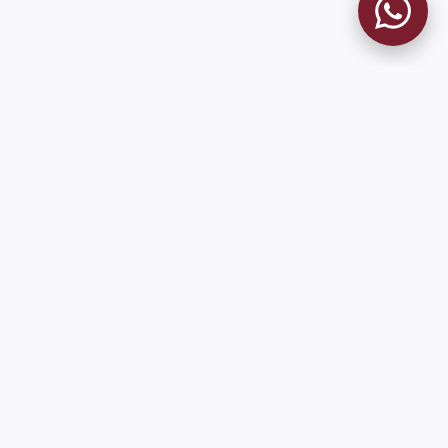
MUSEO GRANATE
El Museo
Historia del Club
Historia del Museo
Misión
Socios Fundadores
Cambios en la web
Contacto
Pioneros en el mundo en integrar oficialmente las estadísticas
históricas de forma online
9 de Julio 1680 (Sede Social)