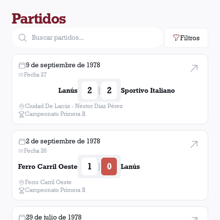
Partidos
Filtros
9 de septiembre de 1978
Fecha 27
2
2
|
Lanús
Sportivo Italiano
Ciudad De Lanús - Néstor Diaz Pérez
Campeonato Primera B
2 de septiembre de 1978
Fecha 26
1
0
|
Ferro Carril Oeste
Lanús
Ferro Carril Oeste
Campeonato Primera B
29 de julio de 1978