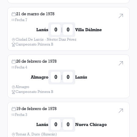
21 de marzo de 1978
Fecha 7
0
0
|
Lanús
Villa Dálmine
Ciudad De Lanús - Néstor Diaz Pérez
Campeonato Primera B
26 de febrero de 1978
Fecha 4
0
0
|
Almagro
Lanús
Almagro
Campeonato Primera B
19 de febrero de 1978
Fecha 3
0
0
|
Lanús
Nueva Chicago
Tomas A. Duco (Huracán)