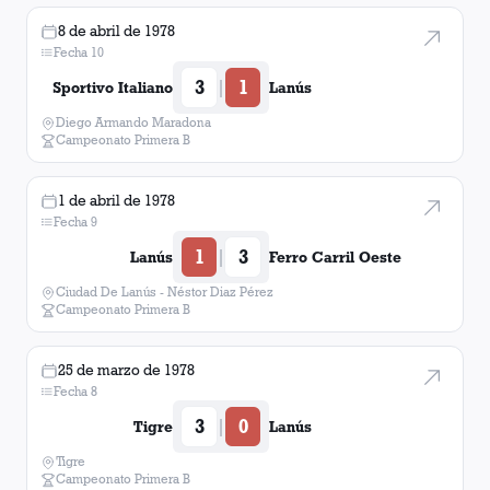
8 de abril de 1978
Fecha 10
3
1
|
Sportivo Italiano
Lanús
Diego Armando Maradona
Campeonato Primera B
1 de abril de 1978
Fecha 9
1
3
|
Lanús
Ferro Carril Oeste
Ciudad De Lanús - Néstor Diaz Pérez
Campeonato Primera B
25 de marzo de 1978
Fecha 8
3
0
|
Tigre
Lanús
Tigre
Campeonato Primera B