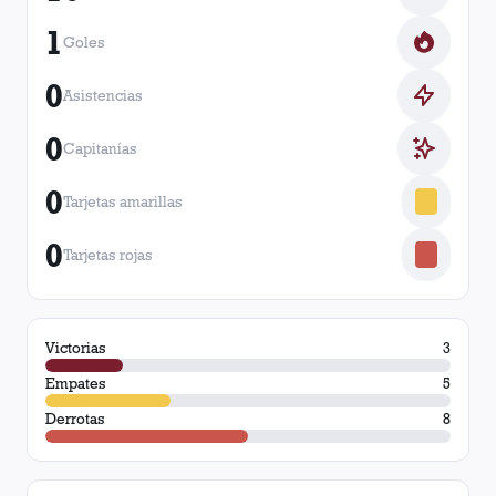
1
Goles
0
Asistencias
0
Capitanías
0
Tarjetas amarillas
0
Tarjetas rojas
Victorias
3
Empates
5
Derrotas
8