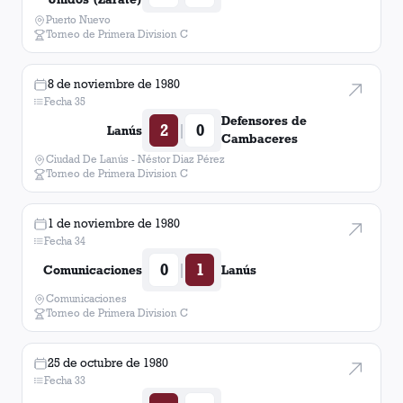
Puerto Nuevo
Torneo de Primera Division C
8 de noviembre de 1980
Fecha 35
Defensores de
2
0
|
Lanús
Cambaceres
Ciudad De Lanús - Néstor Diaz Pérez
Torneo de Primera Division C
1 de noviembre de 1980
Fecha 34
0
1
|
Comunicaciones
Lanús
Comunicaciones
Torneo de Primera Division C
25 de octubre de 1980
Fecha 33