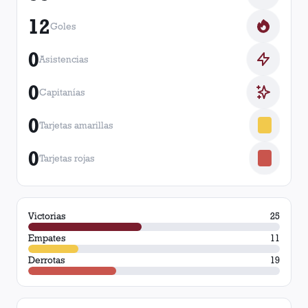
12
Goles
0
Asistencias
0
Capitanías
0
Tarjetas amarillas
0
Tarjetas rojas
Victorias
25
Empates
11
Derrotas
19