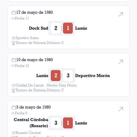
17 de mayo de 1980
Fecha 11
2
1
|
Dock Sud
Lanús
Sportivo Suizo
Torneo de Primera Division C
10 de mayo de 1980
Fecha 10
2
3
|
Lanús
Deportivo Morón
Ciudad De Lanús - Néstor Diaz Pérez
Torneo de Primera Division C
3 de mayo de 1980
Fecha 9
Central Córdoba
3
1
|
Lanús
(Rosario)
Rosario Central