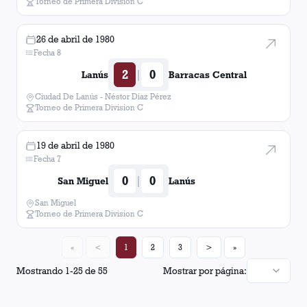
Torneo de Primera Division C
26 de abril de 1980
Fecha 8
2
0
|
Lanús
Barracas Central
Ciudad De Lanús - Néstor Diaz Pérez
Torneo de Primera Division C
19 de abril de 1980
Fecha 7
0
0
|
San Miguel
Lanús
San Miguel
Torneo de Primera Division C
«
<
1
2
3
>
»
Mostrando
1
-
25
de
55
Mostrar por página: