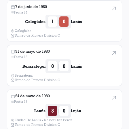
7 de junio de 1980
Fecha 14
1
0
|
Colegiales
Lanús
Colegiales
Torneo de Primera Division C
31 de mayo de 1980
Fecha 13
0
0
|
Berazategui
Lanús
Berazategui
Torneo de Primera Division C
24 de mayo de 1980
Fecha 12
3
0
|
Lanús
Luján
Ciudad De Lanús - Néstor Diaz Pérez
Torneo de Primera Division C