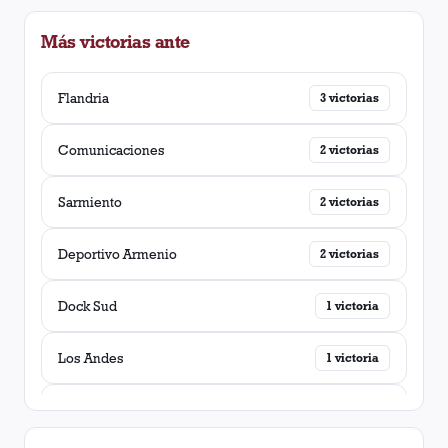
Más victorias ante
Flandria
3
victorias
Comunicaciones
2
victorias
Sarmiento
2
victorias
Deportivo Armenio
2
victorias
Dock Sud
1
victoria
Los Andes
1
victoria
Temperley
1
victoria