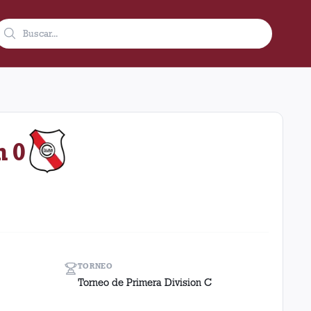
ición de local en el estadio Ciudad De Lanús - Néstor Diaz Pére
n 0
TORNEO
Torneo de Primera Division C