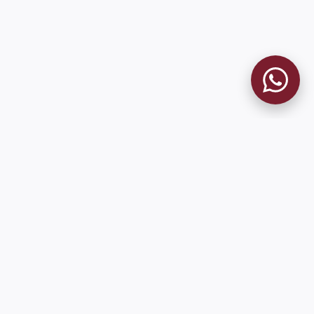
9 de Julio 1680 (Sede Social)
Martes y viernes de 18:00 a 20:00
museo@clublanus.com