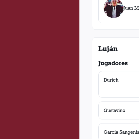
Juan M
Luján
Jugadores
Durich
Gustavino
García Sangeni