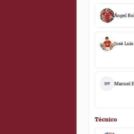
Ángel Rob
José Luis
Manuel E
MV
Técnico