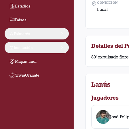
CONDICIÓN
Estadios
Local
Países
Palmarés
Detalles del P
Institución
80' expulsado flore
Mapamundi
TriviaGranate
Lanús
Jugadores
José Feli