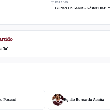
ESTADIO
Ciudad De Lanús - Néstor Diaz P
artido
s (lu)
pe Perassi
Egidio Bernardo Acuña