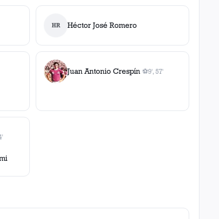
Héctor José Romero
HR
Juan Antonio Crespín
⚽
9', 57'
2
gol
es
, 9', 57'
4'
l
, 74'
emi