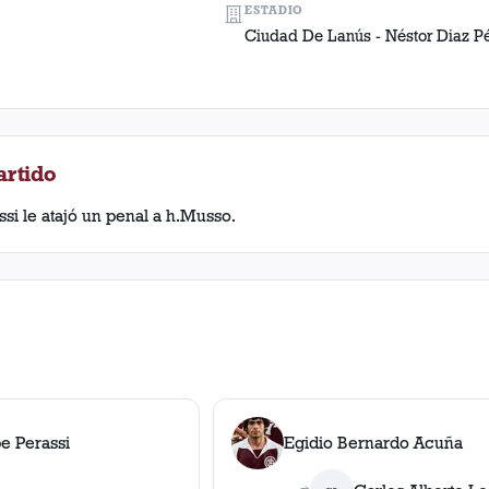
ESTADIO
Ciudad De Lanús - Néstor Diaz P
artido
assi le atajó un penal a h.Musso.
pe Perassi
Egidio Bernardo Acuña