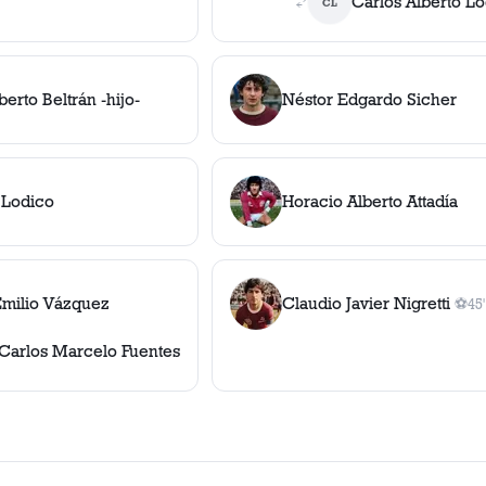
Carlos Alberto L
CL
erto Beltrán -hijo-
Néstor Edgardo Sicher
 Lodico
Horacio Alberto Attadía
milio Vázquez
Claudio Javier Nigretti
⚽
45'
1
gol
Carlos Marcelo Fuentes