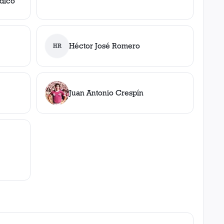
odico
Héctor José Romero
HR
Juan Antonio Crespín
, 45'