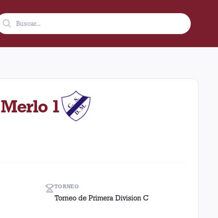
980 en condición de local en el estadio Ciudad De Lanús - Néstor
 Merlo 1
TORNEO
Torneo de Primera Division C