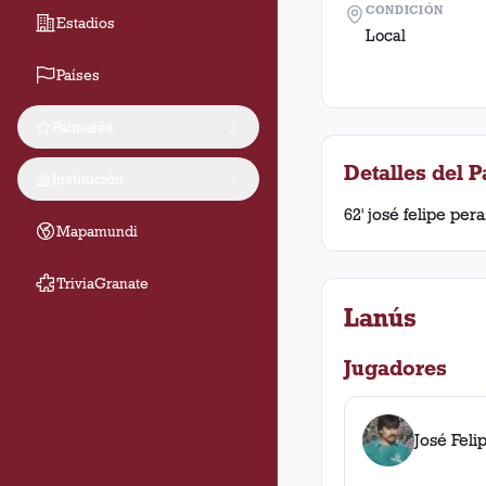
CONDICIÓN
Estadios
Local
Países
Palmarés
Detalles del P
Institución
62' josé felipe per
Mapamundi
TriviaGranate
Lanús
Jugadores
José Feli