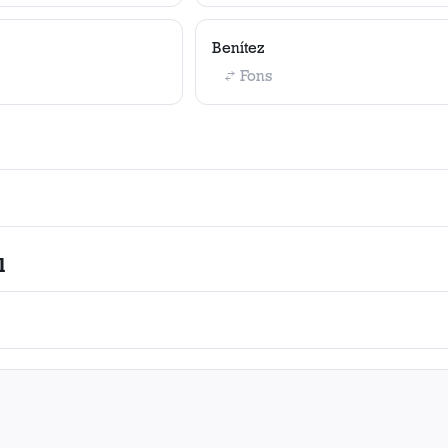
Benítez
Fons
l