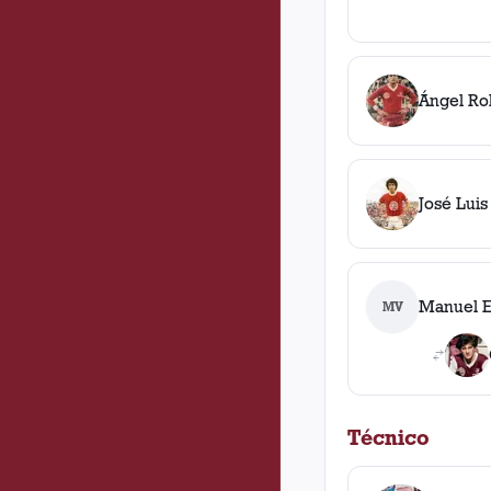
Ángel Rob
José Luis
Manuel E
MV
Técnico