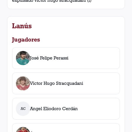
expulsado víctor hugo stracquadani (l)
Lanús
Jugadores
José Felipe Perassi
Víctor Hugo Stracquadani
Angel Eliodoro Cerdán
AC