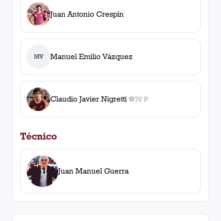
Juan Antonio Crespín
Manuel Emilio Vázquez
MV
Claudio Javier Nigretti
⚽
76' P
1
gol
, 76' P
Técnico
Juan Manuel Guerra