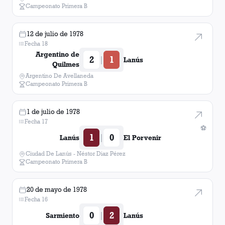
Campeonato Primera B
12 de julio de 1978
Fecha 18
Argentino de
2
1
|
Lanús
Quilmes
Argentino De Avellaneda
Campeonato Primera B
1 de julio de 1978
Fecha 17
⚽
1
0
|
Lanús
El Porvenir
Ciudad De Lanús - Néstor Diaz Pérez
Campeonato Primera B
20 de mayo de 1978
Fecha 16
0
2
|
Sarmiento
Lanús