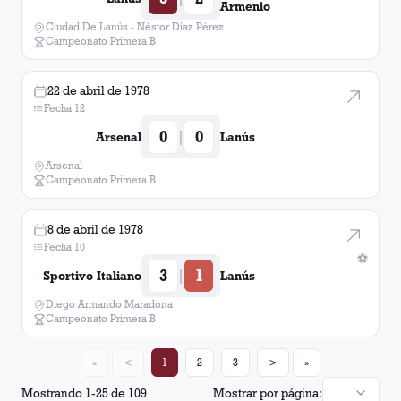
Armenio
Ciudad De Lanús - Néstor Diaz Pérez
Campeonato Primera B
22 de abril de 1978
Fecha 12
0
0
|
Arsenal
Lanús
Arsenal
Campeonato Primera B
8 de abril de 1978
Fecha 10
⚽
3
1
|
Sportivo Italiano
Lanús
Diego Armando Maradona
Campeonato Primera B
«
<
1
2
3
>
»
Mostrando
1
-
25
de
109
Mostrar por página: