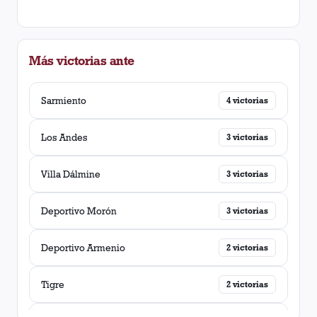
Más victorias ante
Sarmiento
4
victorias
Los Andes
3
victorias
Villa Dálmine
3
victorias
Deportivo Morón
3
victorias
Deportivo Armenio
2
victorias
Tigre
2
victorias