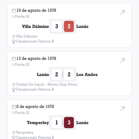
19 de agosto de 1978
Fecha 24
3
2
|
Villa Dálmine
Lanús
Villa Dálmine
Campeonato Primera B
13 de agosto de 1978
Fecha 23
2
2
|
Lanús
Los Andes
Ciudad De Lanús - Néstor Diaz Pérez
Campeonato Primera B
5 de agosto de 1978
Fecha 22
1
3
|
Temperley
Lanús
Temperley
Campeonato Primera B