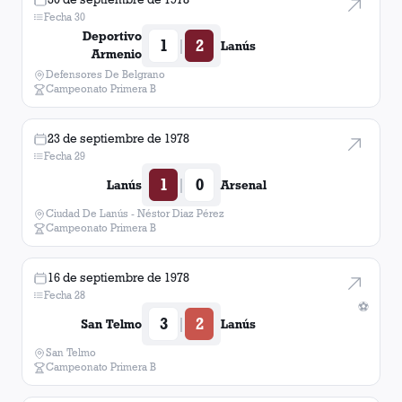
Fecha 30
Deportivo
1
2
|
Lanús
Armenio
Defensores De Belgrano
Campeonato Primera B
23 de septiembre de 1978
Fecha 29
1
0
|
Lanús
Arsenal
Ciudad De Lanús - Néstor Diaz Pérez
Campeonato Primera B
16 de septiembre de 1978
Fecha 28
⚽
3
2
|
San Telmo
Lanús
San Telmo
Campeonato Primera B