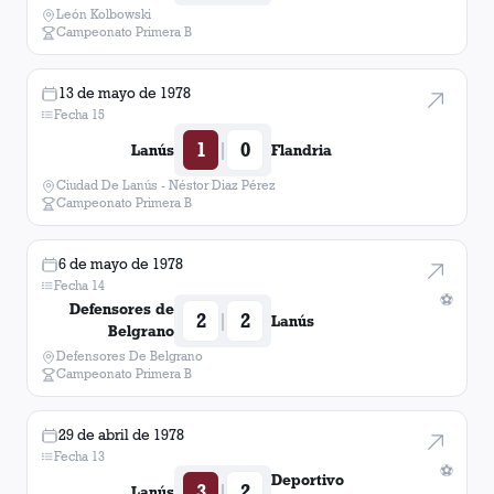
León Kolbowski
Campeonato Primera B
13 de mayo de 1978
Fecha 15
1
0
|
Lanús
Flandria
Ciudad De Lanús - Néstor Diaz Pérez
Campeonato Primera B
6 de mayo de 1978
Fecha 14
⚽
Defensores de
2
2
|
Lanús
Belgrano
Defensores De Belgrano
Campeonato Primera B
29 de abril de 1978
Fecha 13
⚽
Deportivo
3
2
|
Lanús