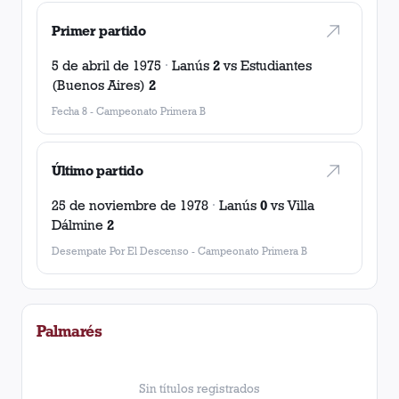
Primer partido
5 de abril de 1975
·
Lanús
2
vs
Estudiantes
(Buenos Aires)
2
Fecha 8
-
Campeonato Primera B
Último partido
25 de noviembre de 1978
·
Lanús
0
vs
Villa
Dálmine
2
Desempate Por El Descenso
-
Campeonato Primera B
Palmarés
Sin títulos registrados