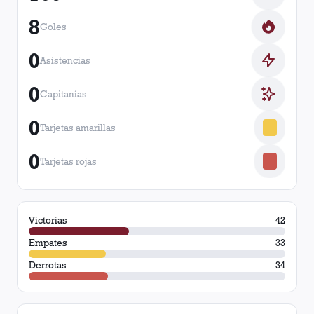
8
Goles
0
Asistencias
0
Capitanías
0
Tarjetas amarillas
0
Tarjetas rojas
Victorias
42
Empates
33
Derrotas
34