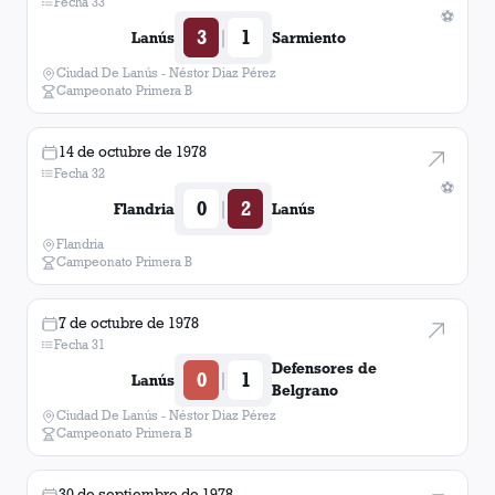
Fecha 33
⚽
3
1
|
Lanús
Sarmiento
Boca Juniors
1
victoria
Ciudad De Lanús - Néstor Diaz Pérez
Campeonato Primera B
Almagro
1
victoria
14 de octubre de 1978
Fecha 32
⚽
0
2
|
Flandria
Lanús
Flandria
Campeonato Primera B
7 de octubre de 1978
Fecha 31
Defensores de
0
1
|
Lanús
Belgrano
Ciudad De Lanús - Néstor Diaz Pérez
Campeonato Primera B
30 de septiembre de 1978