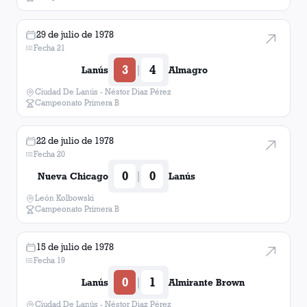
29 de julio de 1978
Fecha 21
3
4
|
Lanús
Almagro
Ciudad De Lanús - Néstor Diaz Pérez
Campeonato Primera B
22 de julio de 1978
Fecha 20
0
0
|
Nueva Chicago
Lanús
León Kolbowski
Campeonato Primera B
15 de julio de 1978
Fecha 19
0
1
|
Lanús
Almirante Brown
Ciudad De Lanús - Néstor Diaz Pérez