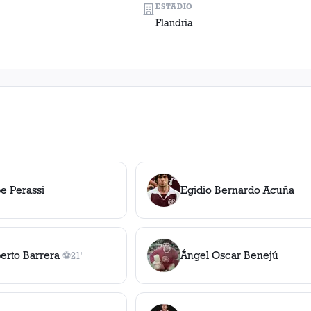
ESTADIO
Flandria
pe Perassi
Egidio Bernardo Acuña
berto Barrera
Ángel Oscar Benejú
⚽
21'
1
gol
, 21'