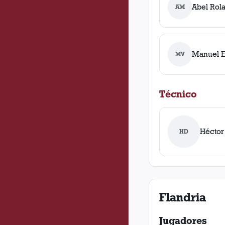
Abel Rol
AM
Manuel E
MV
Técnico
Héctor
HD
Flandria
Jugadores