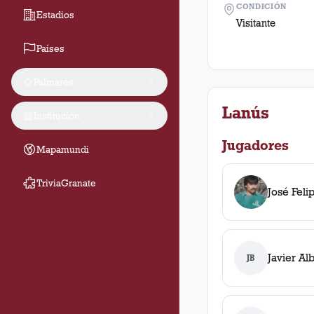
CONDICIÓN
Estadios
Visitante
Países
Palmarés
Lanús
Institución
Jugadores
Mapamundi
TriviaGranate
José Feli
Javier Al
JB