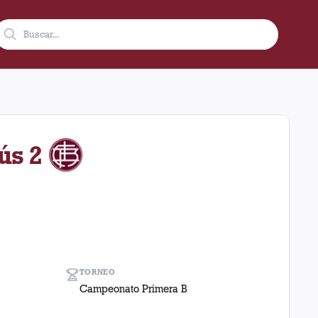
omo visitante en el estadio Flandria (Argentina). El resultado f
ús 2
TORNEO
Campeonato Primera B