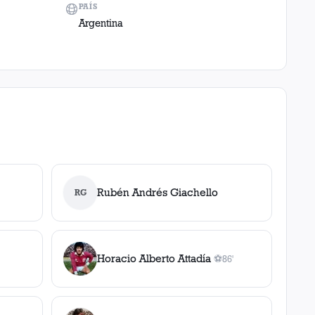
PAÍS
Argentina
Rubén Andrés Giachello
RG
Horacio Alberto Attadía
⚽
86'
1
gol
, 86'