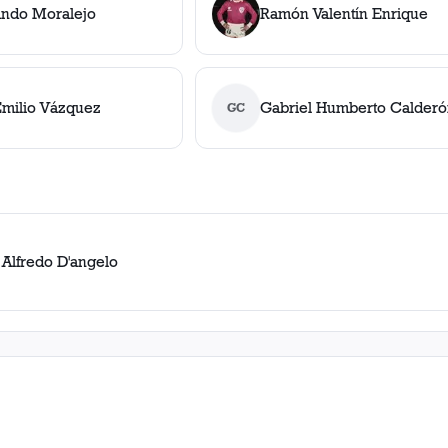
ando Moralejo
Ramón Valentín Enrique
milio Vázquez
Gabriel Humberto Calder
GC
 Alfredo D'angelo