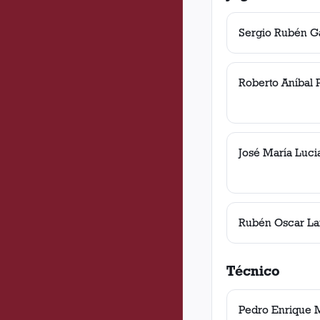
Sergio Rubén G
Roberto Aníbal 
José María Luci
Rubén Oscar Lan
Técnico
Pedro Enrique M