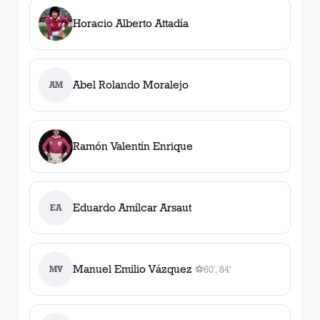
Horacio Alberto Attadía
Abel Rolando Moralejo
AM
Ramón Valentín Enrique
Eduardo Amílcar Arsaut
EA
Manuel Emilio Vázquez
MV
⚽
60', 84'
2
gol
es
, 60', 84'