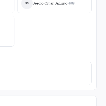
Sergio Omar Saturno
SS
⚽
89'
1
gol
, 89'