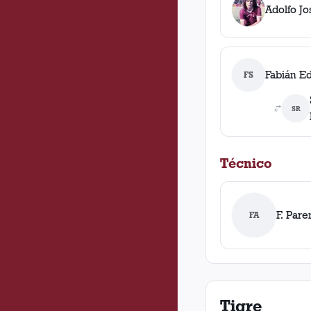
Adolfo Jo
Fabián E
FS
SR
Técnico
F. Pare
FA
Tigre