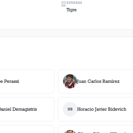
ESTADIO
Tigre
pe Perassi
Juan Carlos Ramírez
aniel Demagistris
Horacio Javier Bidevich
HB