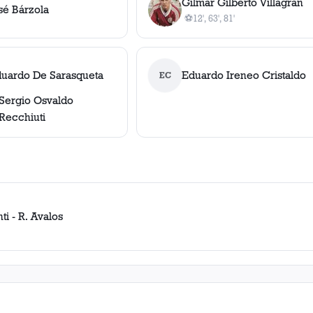
Gilmar Gilberto Villagrán
sé Bárzola
⚽
12', 63', 81'
3
gol
es
, 12', 63', 81'
duardo De Sarasqueta
Eduardo Ireneo Cristaldo
EC
Sergio Osvaldo
Recchiuti
nti - R. Avalos