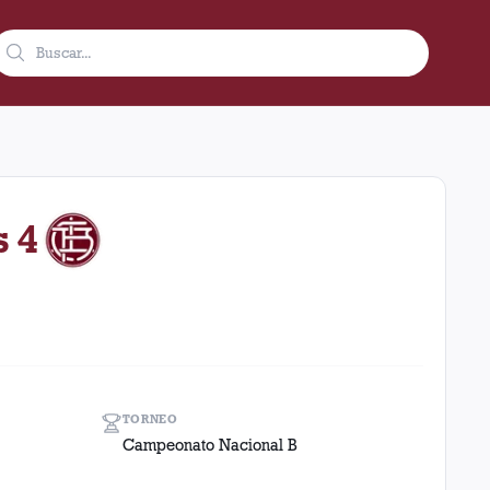
o visitante en el estadio Tigre (Argentina). El resultado fue 4 
s 4
TORNEO
Campeonato Nacional B