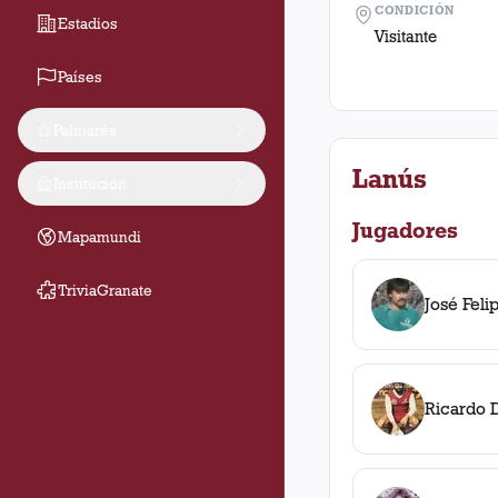
CONDICIÓN
Estadios
Visitante
Países
Palmarés
Lanús
Institución
Jugadores
Mapamundi
TriviaGranate
José Feli
Ricardo D