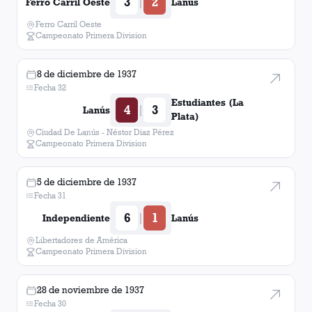
3
2
|
Ferro Carril Oeste
Lanús
Pascual Severino
7
Ferro Carril Oeste
Campeonato Primera Division
Alberto Casco
6
8 de diciembre de 1937
Fecha 32
José Cordero
5
Estudiantes (La
4
3
|
Lanús
Plata)
Marcelo Spíndola
5
Ciudad De Lanús - Néstor Diaz Pérez
Campeonato Primera Division
Mateo Pergolezzi
5
5 de diciembre de 1937
José Lamas
3
Fecha 31
6
1
|
Independiente
Lanús
Antonio Núñez
3
Libertadores de América
Campeonato Primera Division
Manuel Mera
3
Juan Antonio López
2
28 de noviembre de 1937
Fecha 30