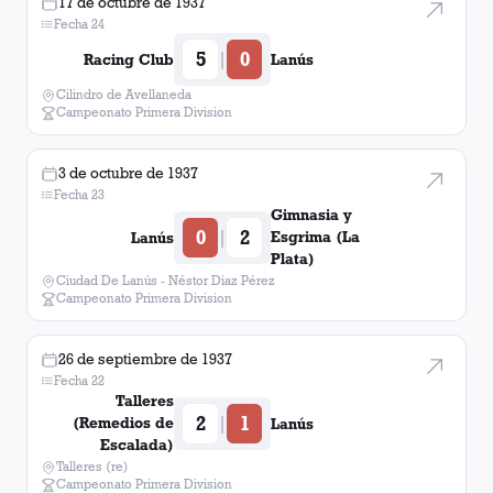
17 de octubre de 1937
Fecha 24
5
0
|
Racing Club
Lanús
Cilindro de Avellaneda
Campeonato Primera Division
3 de octubre de 1937
Fecha 23
Gimnasia y
0
2
|
Esgrima (La
Lanús
Plata)
Ciudad De Lanús - Néstor Diaz Pérez
Campeonato Primera Division
26 de septiembre de 1937
Fecha 22
Talleres
2
1
|
(Remedios de
Lanús
Escalada)
Talleres (re)
Campeonato Primera Division