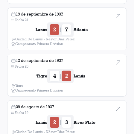
19 de septiembre de 1937
Fecha 21
2
7
|
Lanús
Atlanta
Ciudad De Lanús - Néstor Diaz Pérez
Campeonato Primera Division
12 de septiembre de 1937
Fecha 20
4
2
|
Tigre
Lanús
Tigre
Campeonato Primera Division
29 de agosto de 1937
Fecha 19
2
3
|
Lanús
River Plate
Ciudad De Lanús - Néstor Diaz Pérez