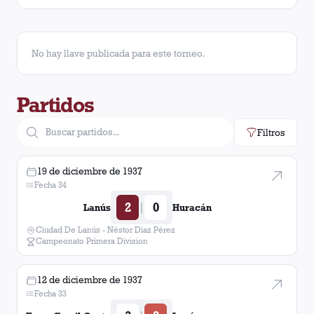
Angel Alfonso
21
No hay llave publicada para este torneo.
Juan Alonso
21
Partidos
Julio Roca
19
Filtros
Atilio Duca
14
Alfredo Luaces
12
19 de diciembre de 1937
Fecha 34
Agustín Valido
10
2
0
|
Lanús
Huracán
Ciudad De Lanús - Néstor Diaz Pérez
Luis Villa
9
Campeonato Primera Division
Sebastián Geijo
8
12 de diciembre de 1937
Fecha 33
Juan Baigorria
8