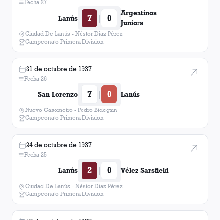
Fecha 27
Argentinos
7
0
|
Lanús
Juniors
Ciudad De Lanús - Néstor Diaz Pérez
Campeonato Primera Division
31 de octubre de 1937
Fecha 26
7
0
|
San Lorenzo
Lanús
Nuevo Gasometro - Pedro Bidegain
Campeonato Primera Division
24 de octubre de 1937
Fecha 25
2
0
|
Lanús
Vélez Sarsfield
Ciudad De Lanús - Néstor Diaz Pérez
Campeonato Primera Division