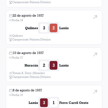
Campeonato Primera Division
22 de agosto de 1937
Fecha 18
3
2
|
Quilmes
Lanús
Quilmes
Campeonato Primera Division
10 de agosto de 1937
Fecha 17
2
3
|
Huracán
Lanús
Tomas A. Duco (Huracán)
Campeonato Primera Division
8 de agosto de 1937
Fecha 16
3
1
|
Lanús
Ferro Carril Oeste