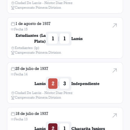
Ciudad De Lanús - Néstor Diaz Pérez
Campeonato Primera Division
1 de agosto de 1937
Fecha 15
Estudiantes (La
1
1
|
Lanús
Plata)
Estudiantes (lp)
Campeonato Primera Division
25 de julio de 1937
Fecha 14
2
3
|
Lanús
Independiente
Ciudad De Lanús - Néstor Diaz Pérez
Campeonato Primera Division
18 de julio de 1937
Fecha 13
2
1
|
Lanús
Chacarita Juniors