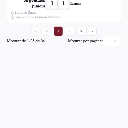
Argentinos
1
1
|
Lanús
Juniors
Sportivo Suizo
Campeonato Primera Division
«
<
1
2
>
»
Mostrando
1
-
25
de
34
Mostrar por página: