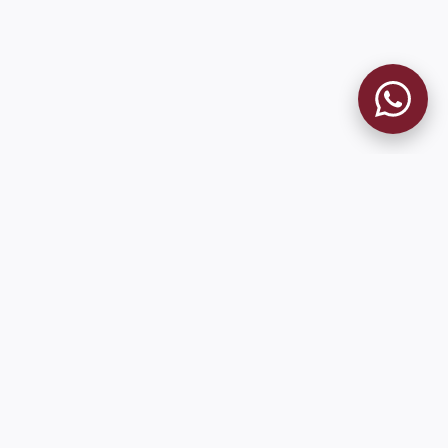
MUSEO GRANATE
El Museo
Historia del Club
Historia del Museo
Misión
Socios Fundadores
Contacto