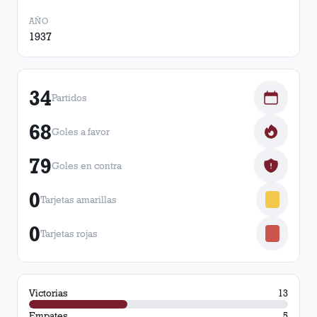
AÑO
1937
34
Partidos
68
Goles a favor
79
Goles en contra
0
Tarjetas amarillas
0
Tarjetas rojas
Victorias
13
Empates
5