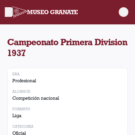
MUSEO GRANATE
Torneo Campeonato Primera Division 1937. No hay partidos r
Campeonato Primera Division
1937
ERA
Profesional
ALCANCE
Competición nacional
FORMATO
Liga
CATEGORÍA
Oficial