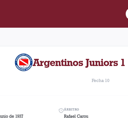
re Lanús y Argentinos Juniors disputado el Domingo, 27 de junio 
Argentinos Juniors 1 
Fecha 10
ÁRBITRO
unio de 1937
Rafael Carou