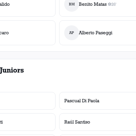
alido
Benito Matas
BM
⚽
26'
1
gol
, 26'
caro
Alberto Paseggi
AP
Juniors
Pascual Di Paola
ti
Raúl Santiso