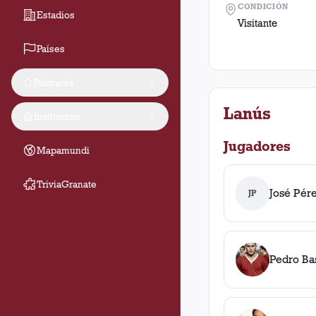
CONDICIÓN
Estadios
Visitante
Países
Palmarés
Lanús
Institución
Jugadores
Mapamundi
TriviaGranate
José Pér
JP
Pedro Ba