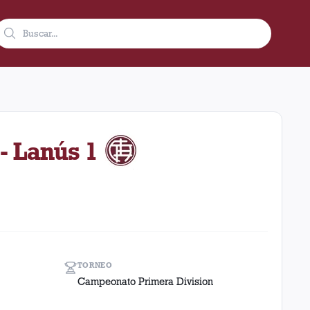
de 1937 como visitante en el estadio Sportivo Suizo (Argentina).
- Lanús 1
TORNEO
Campeonato Primera Division