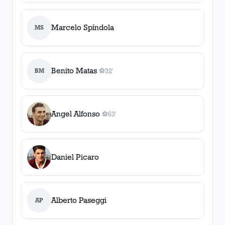
Marcelo Spíndola
MS
Benito Matas
BM
⚽
32'
1
gol
, 32'
Angel Alfonso
⚽
63'
1
gol
, 63'
Daniel Picaro
Alberto Paseggi
AP