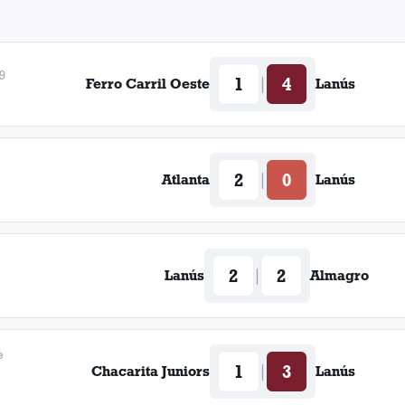
9
1
4
|
Ferro Carril Oeste
Lanús
2
0
|
Atlanta
Lanús
2
2
|
Lanús
Almagro
e
1
3
|
Chacarita Juniors
Lanús