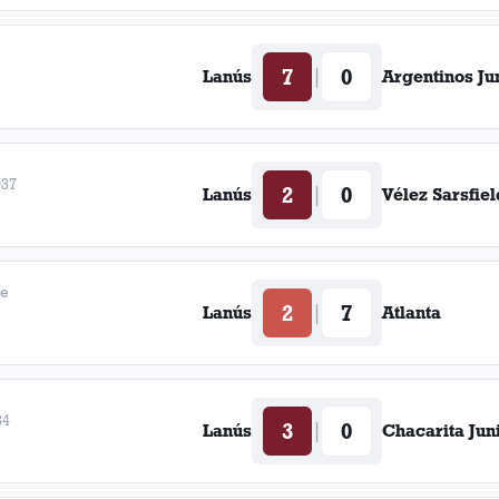
7
0
|
Lanús
Argentinos Ju
937
2
0
|
Lanús
Vélez Sarsfiel
de
2
7
|
Lanús
Atlanta
34
3
0
|
Lanús
Chacarita Jun