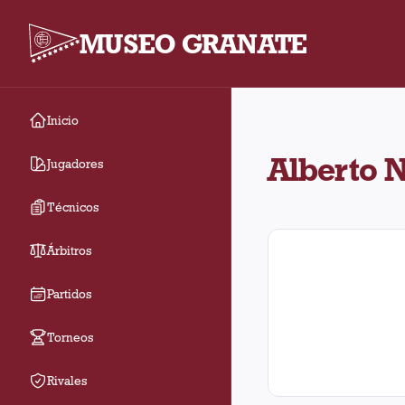
MUSEO GRANATE
Inicio
Alberto Neme arbitró 1
Alberto 
Jugadores
Técnicos
Árbitros
Partidos
Torneos
Rivales