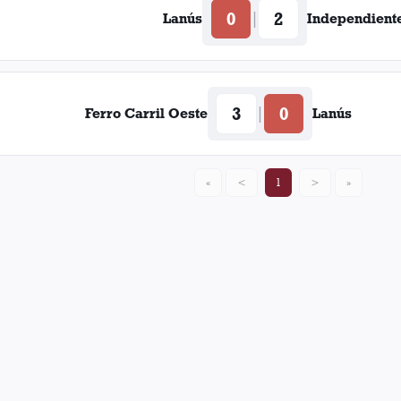
0
2
|
Lanús
Independient
3
0
|
Ferro Carril Oeste
Lanús
«
<
1
>
»