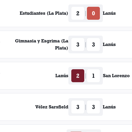
2
0
|
Estudiantes (La Plata)
Lanús
Gimnasia y Esgrima (La
4
3
3
|
Lanús
Plata)
4
2
1
|
Lanús
San Lorenzo
3
3
|
Vélez Sarsfield
Lanús