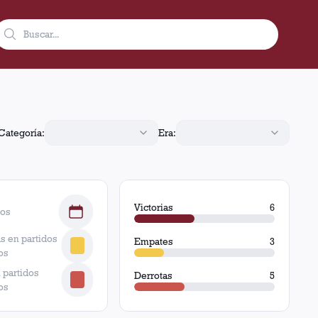
 3 empates y 5 derrotas.
Categoría:
Era:
Victorias
6
dos
s en partidos
Empates
3
os
 partidos
Derrotas
5
os