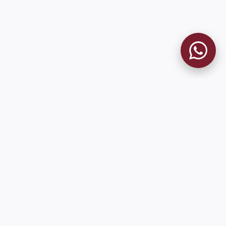
9 de Julio 1680 (Sede Social)
Martes y viernes de 18:00 a 20:00
museo@clublanus.com