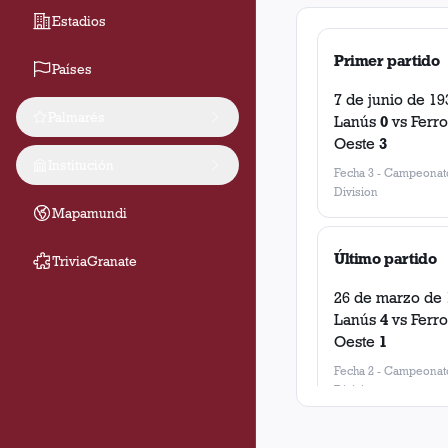
Estadios
Primer partido
Países
7 de junio de 19
Palmarés
Lanús
0
vs
Ferro
Oeste
3
Institución
Fecha 3
-
Campeonato
Division
Mapamundi
Último partido
TriviaGranate
26 de marzo de 
Lanús
4
vs
Ferro
Oeste
1
Fecha 2
-
Campeonato
Division