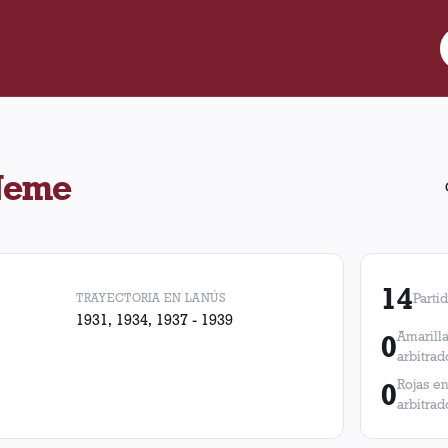
4 partidos de Lanús. En esos partidos, Lanús obtuvo 6 victorias,
Neme
14
TRAYECTORIA EN LANÚS
Parti
1931, 1934, 1937 - 1939
0
Amarilla
arbitrad
0
Rojas en
arbitrad