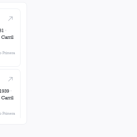
31
·
 Carril
 Primera
1939
·
 Carril
 Primera