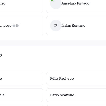
erro
Anselmo Pintado
roncoso
Isaías Romano
⚽
49'
IR
1
gol
, 49'
o
co
Félix Pacheco
lli
Eario Scavone