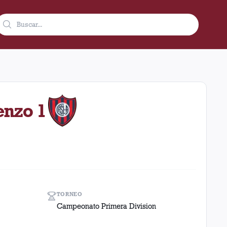
n condición de local en el estadio Talleres (re) (Argentina). E
enzo 1
TORNEO
Campeonato Primera Division