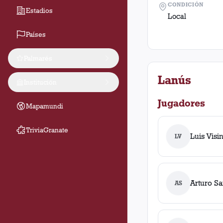
CONDICIÓN
Estadios
Local
Países
Palmarés
Lanús
Institución
Jugadores
Mapamundi
TriviaGranate
Luis Visin
LV
Arturo Sa
AS