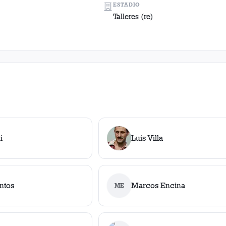
ESTADIO
Talleres (re)
i
Luis Villa
ntos
Marcos Encina
ME