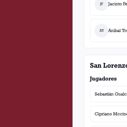
Jacinto F
JF
Aníbal T
AT
San Lorenz
Jugadores
Sebastián Gual
Cipriano Mccine