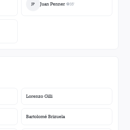
Juan Penner
JP
⚽
35'
1
gol
, 35'
Lorenzo Gilli
Bartolomé Brizuela