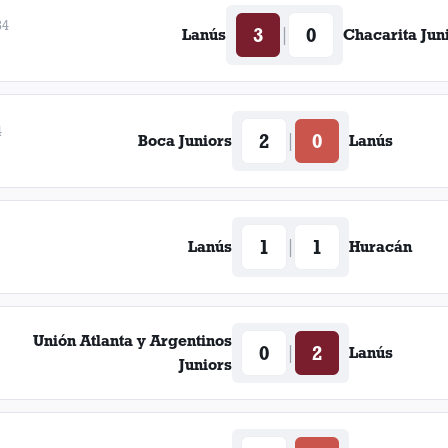
34
3
0
|
Lanús
Chacarita Jun
4
2
0
|
Boca Juniors
Lanús
1
1
|
Lanús
Huracán
Unión Atlanta y Argentinos
0
2
|
Lanús
Juniors