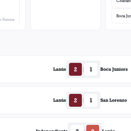
Boca Ju
 Primera
2
1
|
Lanús
Boca Juniors
2
1
|
Lanús
San Lorenzo