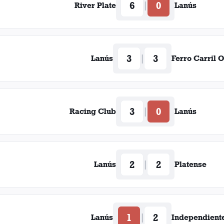
6
0
|
River Plate
Lanús
3
3
|
Lanús
Ferro Carril 
3
0
|
Racing Club
Lanús
2
2
|
Lanús
Platense
1
2
|
Lanús
Independient