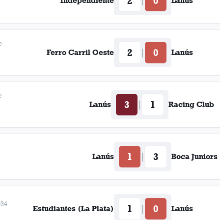
2
0
|
Independiente
Lanús
e
2
0
|
Ferro Carril Oeste
Lanús
e
3
1
|
Lanús
Racing Club
1
3
|
Lanús
Boca Juniors
934
1
0
|
Estudiantes (La Plata)
Lanús