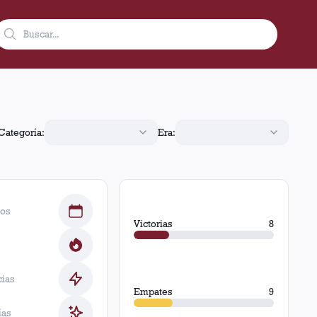
Categoría:
Era:
dos
Victorias
8
cias
Empates
9
ías