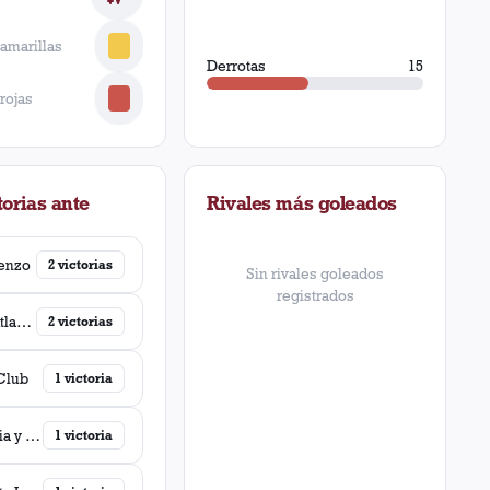
 amarillas
Derrotas
15
 rojas
orias ante
Rivales más goleados
enzo
2
victorias
Sin rivales goleados
registrados
Unión Atlanta y Argentinos Juniors
2
victorias
Club
1
victoria
Gimnasia y Esgrima (La Plata)
1
victoria