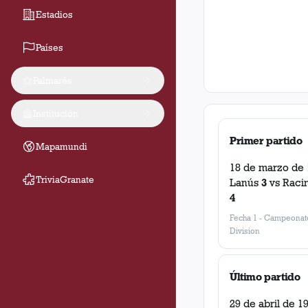
Estadios
Países
Palmarés
Institución
Primer partido
Mapamundi
18 de marzo de 
TriviaGranate
Lanús
3
vs
Raci
4
Fecha 1
-
Campeonato
Division
Último partido
29 de abril de 1