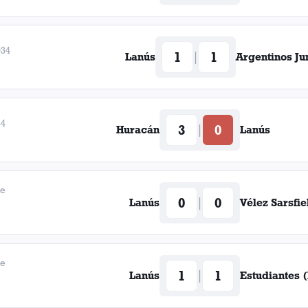
934
1
1
|
Lanús
Argentinos Ju
34
3
0
|
Huracán
Lanús
de
0
0
|
Lanús
Vélez Sarsfie
de
1
1
|
Lanús
Estudiantes (