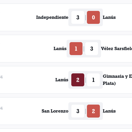
e
3
0
|
Independiente
Lanús
e
1
3
|
Lanús
Vélez Sarsfiel
Gimnasia y E
34
2
1
|
Lanús
Plata)
34
3
2
|
San Lorenzo
Lanús