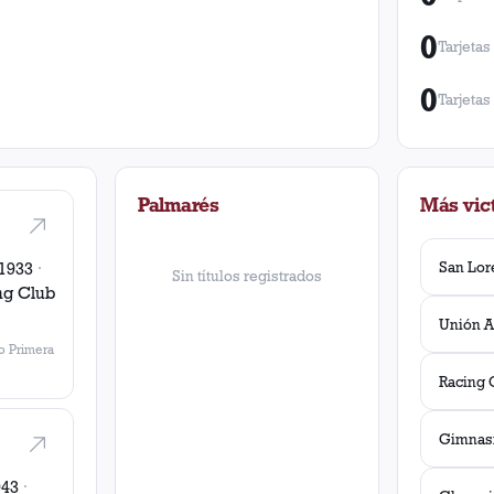
0
Tarjetas
0
Tarjetas
Palmarés
Más vict
San Lor
1933
·
Sin títulos registrados
ng Club
 Primera
Racing 
943
·