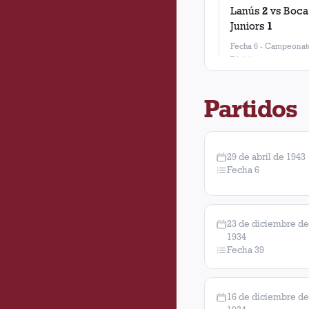
Lanús
2
vs
Boca
Juniors
1
Fecha 6
-
Campeonato
Division
Partidos
29 de abril de 1943
Fecha 6
23 de diciembre de
1934
Fecha 39
16 de diciembre de