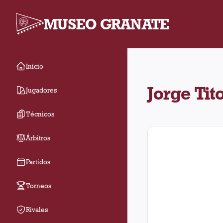
MUSEO GRANATE
Inicio
Jorge Titonell jugó 32
Jorge Tit
Jugadores
Técnicos
Árbitros
Partidos
Torneos
Rivales