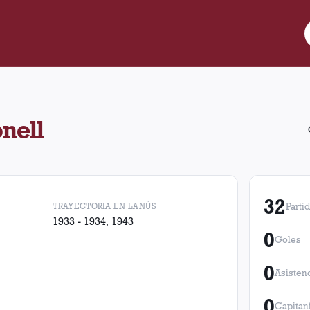
 partidos para Lanús. Obtuvo 8 victorias, 9 empates y 15 derrotas.
onell
32
TRAYECTORIA EN LANÚS
Parti
1933 - 1934, 1943
0
Goles
0
Asisten
0
Capitan