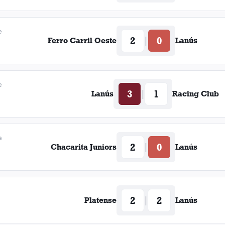
Luis Carlos López
e
2
0
|
Ferro Carril Oeste
Lanús
Juan Meraldi
José Leandro Andrade
e
3
1
Leonardo Sandoval
|
Lanús
Racing Club
Luis Zubizarreta
e
Oscar Paseggi
2
0
|
Chacarita Juniors
Lanús
Valentín Martínez
Cuarto Berretti
2
2
|
Platense
Lanús
Federico Manfrín