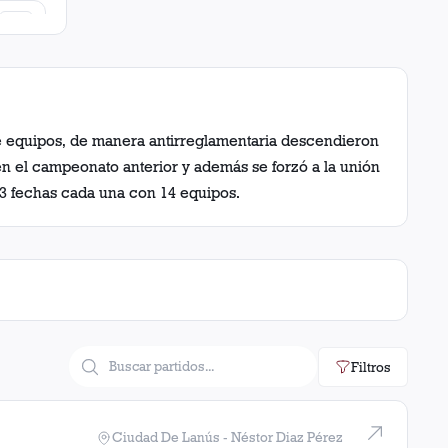
23
22
19
e equipos, de manera antirreglamentaria descendieron
 el campeonato anterior y además se forzó a la unión
18
3 fechas cada una con 14 equipos.
17
16
14
14
Filtros
13
Ciudad De Lanús - Néstor Diaz Pérez