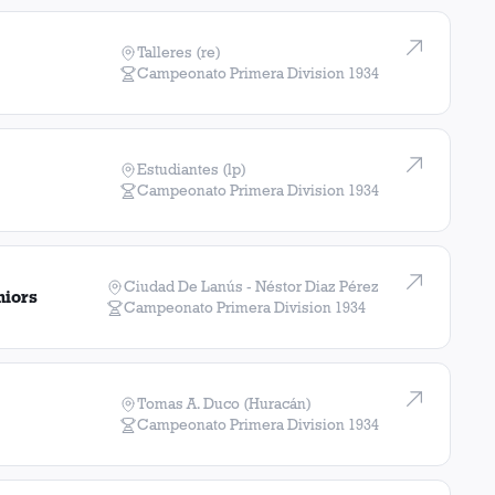
1
Talleres (re)
Campeonato Primera Division
1934
1
1
Estudiantes (lp)
1
Campeonato Primera Division
1934
Ciudad De Lanús - Néstor Diaz Pérez
niors
Campeonato Primera Division
1934
Tomas A. Duco (Huracán)
Campeonato Primera Division
1934