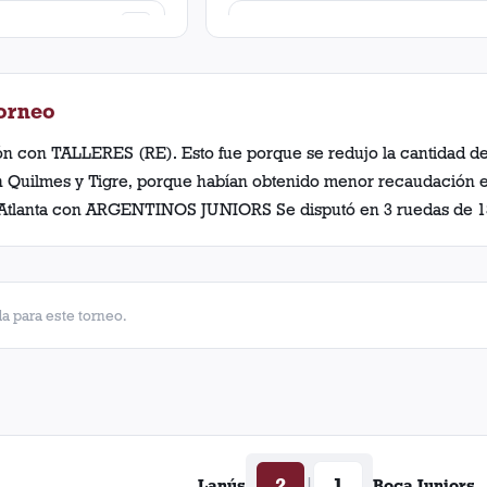
2
Francisco Angeletti
2
Carlos Wilson
Torneo
2
Sabino Coletta
ón con TALLERES (RE). Esto fue porque se redujo la cantidad d
n Quilmes y Tigre, porque habían obtenido menor recaudación en
2
Arturo Santos
: Atlanta con ARGENTINOS JUNIORS Se disputó en 3 ruedas de 1
1
Luis Pinto
1
Juan Villavicencio
a para este torneo.
1
Luis Torrosi
1
Luis Villa
1
Alfredo González
2
1
|
Lanús
Boca Juniors