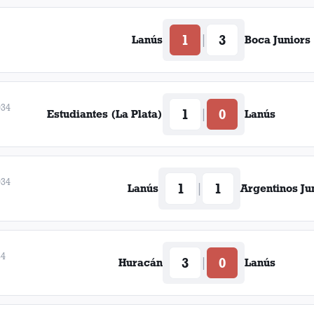
Francisco Sanguinetti
1
3
|
Lanús
Boca Juniors
Gabino Inchausti
José María López
934
1
0
|
Estudiantes (La Plata)
Lanús
Ramón Garay
934
1
1
|
Lanús
Argentinos Ju
34
3
0
|
Huracán
Lanús