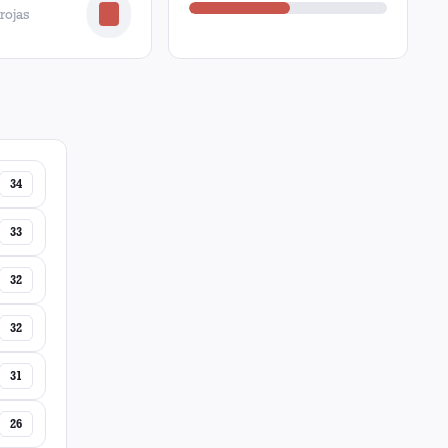
 rojas
34
33
32
32
31
26