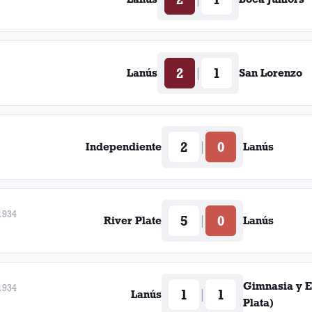
Luis Visini
Jacinto Ferro
2
1
|
Lanús
San Lorenzo
Anselmo Pintado
Angel Alfonso
Pascual Severino
2
0
|
Independiente
Lanús
Daniel Picaro
Napoleón Seghini
1934
5
0
|
River Plate
Lanús
Alberto Lorenzo
Francisco Pusino
Gimnasia y E
1934
1
1
|
Lanús
Plata)
José Salomón