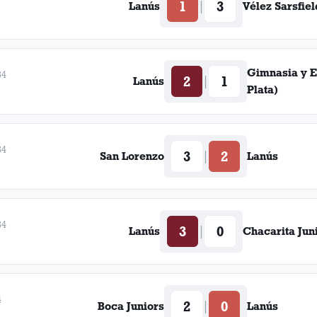
1
3
|
Lanús
Vélez Sarsfiel
Gimnasia y E
34
2
1
|
Lanús
Plata)
34
3
2
|
San Lorenzo
Lanús
34
3
0
|
Lanús
Chacarita Jun
4
2
0
|
Boca Juniors
Lanús