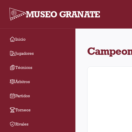
MUSEO GRANATE
Inicio
Torneo Campeonato Pr
Campeona
Jugadores
Técnicos
Árbitros
Partidos
Torneos
Rivales