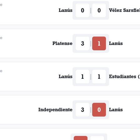
de
0
0
|
Lanús
Vélez Sarsfie
de
3
1
|
Platense
Lanús
de
1
1
|
Lanús
Estudiantes (
e
3
0
|
Independiente
Lanús
e