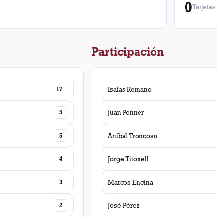
0
Tarjetas
Participación
17
Isaías Romano
5
Juan Penner
5
Aníbal Troncoso
4
Jorge Titonell
3
Marcos Encina
2
José Pérez