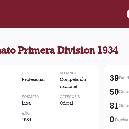
imera Division 1934. No hay partidos registrados.
to Primera Division 1934
ERA
ALCANCE
39
Parti
Profesional
Competición
nacional
50
Goles
FORMATO
CATEGORÍA
Liga
Oficial
81
Goles
AÑO
0
1934
Tarjetas