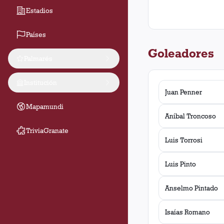
Estadios
Países
Goleadores
Palmarés
Institución
Juan Penner
Mapamundi
Aníbal Troncoso
TriviaGranate
Luis Torrosi
Luis Pinto
Anselmo Pintado
Isaías Romano