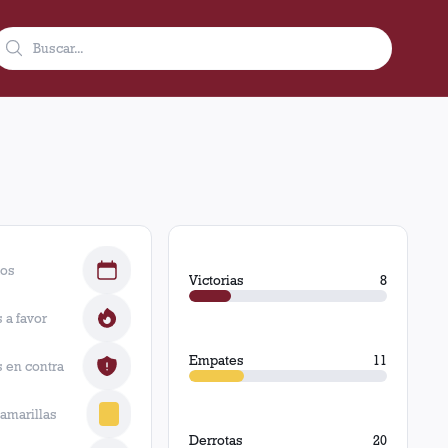
dos
Victorias
8
 a favor
Empates
11
 en contra
 amarillas
Derrotas
20