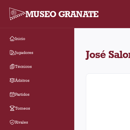
MUSEO GRANATE
Inicio
José Salomón jugó 3 p
José Sal
Jugadores
Técnicos
Árbitros
Partidos
Torneos
Rivales