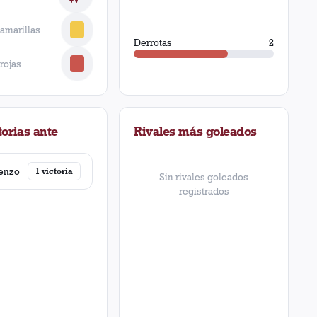
 amarillas
Derrotas
2
 rojas
orias ante
Rivales más goleados
enzo
1
victoria
Sin rivales goleados
registrados