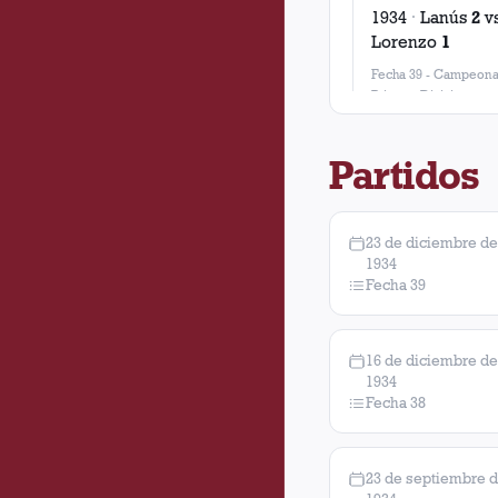
1934
·
Lanús
2
v
Lorenzo
1
Fecha 39
-
Campeona
Primera Division
Partidos
23 de diciembre de
1934
Fecha 39
16 de diciembre de
1934
Fecha 38
23 de septiembre 