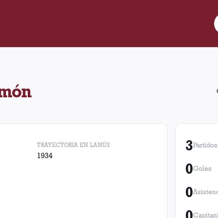
artidos para Lanús. Obtuvo 1 victorias, 0 empates y 2 derrotas.
omón
3
TRAYECTORIA EN LANÚS
Partidos
1934
0
Goles
0
Asisten
0
Capitan