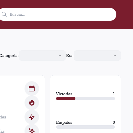
Categoría:
Era:
Victorias
1
cias
Empates
0
ías