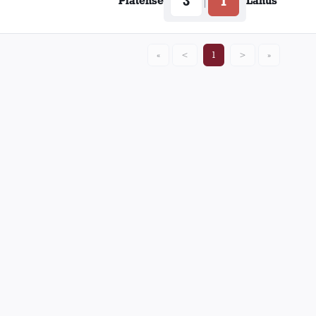
3
1
|
Platense
Lanús
«
<
1
>
»