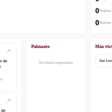
0
Tarjetas
0
Tarjetas
Palmarés
Más vict
San Lor
e de
Sin títulos registrados
s
to
 de