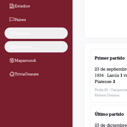
Estadios
Países
Palmarés
Institución
Primer partido
Mapamundi
23 de septiembr
TriviaGranate
1934
·
Lanús
1
v
Platense
3
Fecha 26
-
Campeona
Primera Division
Último partido
23 de diciembre