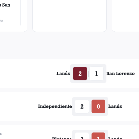
s
San
to
2
1
|
Lanús
San Lorenzo
2
0
|
Independiente
Lanús
de