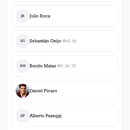
Julio Roca
JR
Sebastián Geijo
SG
⚽
40', 84'
2
gol
es
, 40', 84'
Benito Matas
BM
⚽
5', 38', 70'
3
gol
es
, 5', 38', 70'
Daniel Picaro
Alberto Paseggi
AP