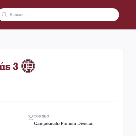
mo visitante en el estadio Tomas A. Duco (Huracán) (Argentina).
ús 3
TORNEO
Campeonato Primera Division