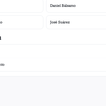
Daniel Bálsamo
do
José Suárez
l
nto