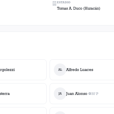
ESTADIO
Tomas A. Duco (Huracán)
rgolezzi
Alfredo Luaces
AL
sterra
Juan Alonso
JA
⚽
30' P
1
gol
, 30' P