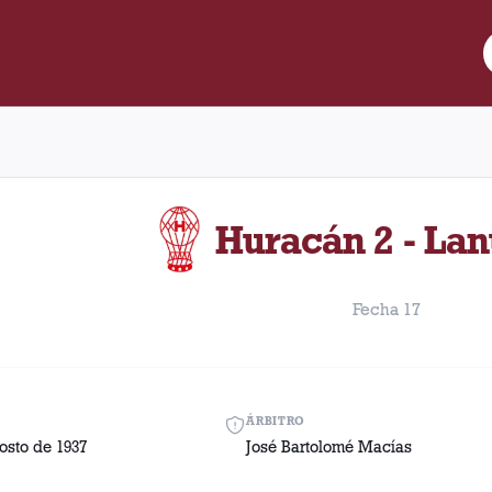
re Lanús y Huracán disputado el Martes, 10 de agosto de 1937 co
Huracán 2 - Lan
Fecha 17
ÁRBITRO
osto de 1937
José Bartolomé Macías