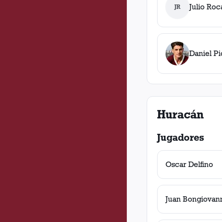
Julio Roc
JR
Daniel Pi
Huracán
Jugadores
Oscar Delfino
Juan Bongiovan