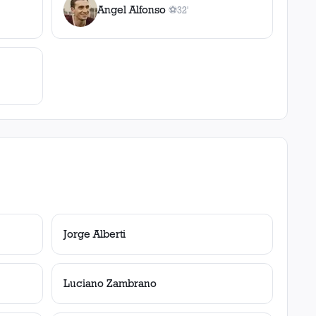
Angel Alfonso
⚽
32'
1
gol
, 32'
Jorge Alberti
Luciano Zambrano