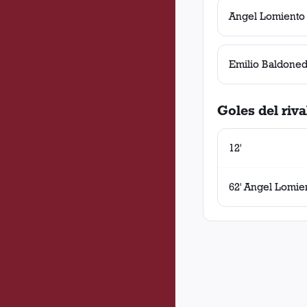
Angel Lomiento
Emilio Baldone
Goles del riva
12'
62' Angel Lomie