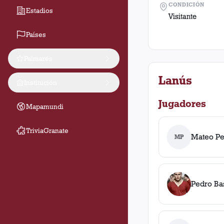
CONDICIÓN
Estadios
Visitante
Países
Palmarés
Lanús
Institución
Jugadores
Mapamundi
TriviaGranate
Mateo Pe
MP
Pedro Ba