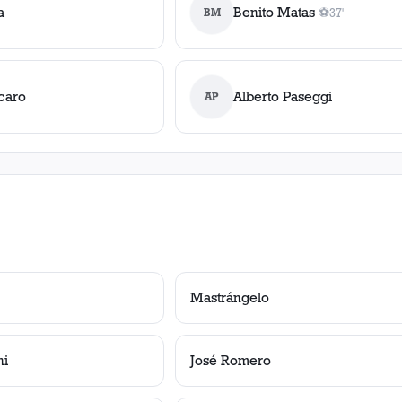
a
Benito Matas
BM
⚽
37'
1
gol
, 37'
caro
Alberto Paseggi
AP
Mastrángelo
ni
José Romero