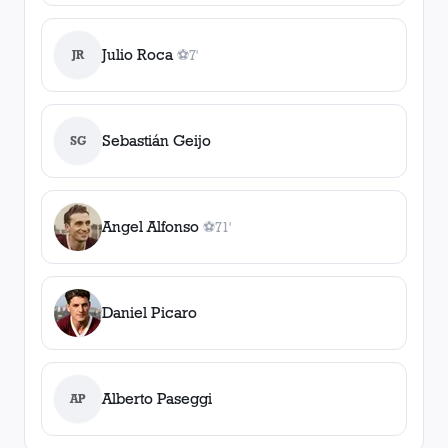
Julio Roca
JR
⚽
7'
1
gol
, 7'
Sebastián Geijo
SG
Angel Alfonso
⚽
71'
1
gol
, 71'
Daniel Picaro
Alberto Paseggi
AP