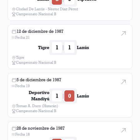
Ciudad De Lanús - Néstor Diaz Pérez
Campeonato Nacional B
12 de diciembre de 1987
Fecha 21
1
1
|
Tigre
Lanús
Tigre
Campeonato Nacional B
5 de diciembre de 1987
Fecha 19
Deportivo
1
0
|
Lanús
Mandiyú
Tomas A. Duco (Huracán)
Campeonato Nacional B
28 de noviembre de 1987
Fecha 18