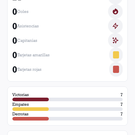
0
Goles
0
Asistencias
0
Capitanías
0
Tarjetas amarillas
0
Tarjetas rojas
Victorias
7
Empates
7
Derrotas
7