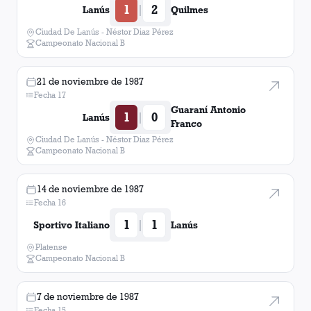
1
2
|
Lanús
Quilmes
Ciudad De Lanús - Néstor Diaz Pérez
Campeonato Nacional B
21 de noviembre de 1987
Fecha 17
Guaraní Antonio
1
0
|
Lanús
Franco
Ciudad De Lanús - Néstor Diaz Pérez
Campeonato Nacional B
14 de noviembre de 1987
Fecha 16
1
1
|
Sportivo Italiano
Lanús
Platense
Campeonato Nacional B
7 de noviembre de 1987
Fecha 15