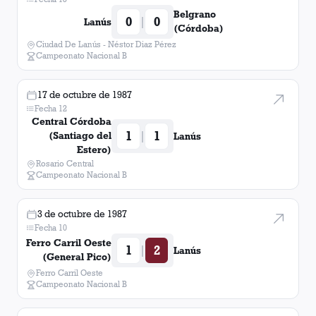
Belgrano
0
0
|
Lanús
(Córdoba)
Ciudad De Lanús - Néstor Diaz Pérez
Campeonato Nacional B
17 de octubre de 1987
Fecha 12
Central Córdoba
1
1
|
(Santiago del
Lanús
Estero)
Rosario Central
Campeonato Nacional B
3 de octubre de 1987
Fecha 10
Ferro Carril Oeste
1
2
|
Lanús
(General Pico)
Ferro Carril Oeste
Campeonato Nacional B