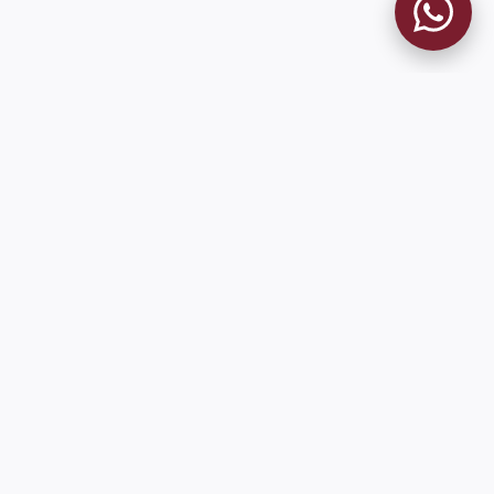
MUSEO GRANATE
El Museo
Historia del Club
Historia del Museo
Misión
Socios Fundadores
Contacto
Pioneros en el mundo en integrar oficialmente las estadísticas
históricas de forma online
9 de Julio 1680 (Sede Social)