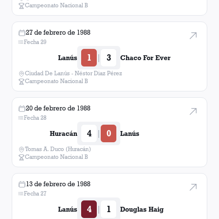
Campeonato Nacional B
27 de febrero de 1988
Fecha 29
1
3
|
Lanús
Chaco For Ever
Ciudad De Lanús - Néstor Diaz Pérez
Campeonato Nacional B
20 de febrero de 1988
Fecha 28
4
0
|
Huracán
Lanús
Tomas A. Duco (Huracán)
Campeonato Nacional B
13 de febrero de 1988
Fecha 27
4
1
|
Lanús
Douglas Haig