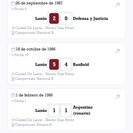
26 de septiembre de 1987
Fecha 9
2
0
|
Lanús
Defensa y Justicia
Ciudad De Lanús - Néstor Diaz Pérez
Campeonato Nacional B
18 de octubre de 1986
Fecha 16
5
4
|
Lanús
Banfield
Ciudad De Lanús - Néstor Diaz Pérez
Campeonato Nacional B
1 de febrero de 1986
Fecha 1
Argentino
1
1
|
Lanús
(rosario)
Ciudad De Lanús - Néstor Diaz Pérez
Campeonato Primera B