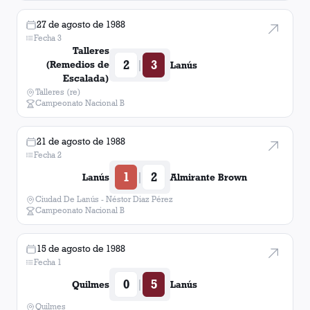
27 de agosto de 1988
Fecha 3
Talleres
2
3
|
(Remedios de
Lanús
Escalada)
Talleres (re)
Campeonato Nacional B
21 de agosto de 1988
Fecha 2
1
2
|
Lanús
Almirante Brown
Ciudad De Lanús - Néstor Diaz Pérez
Campeonato Nacional B
15 de agosto de 1988
Fecha 1
0
5
|
Quilmes
Lanús
Quilmes