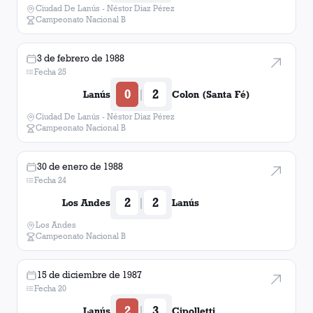
Ciudad De Lanús - Néstor Diaz Pérez
Campeonato Nacional B
3 de febrero de 1988
Fecha 25
0
2
|
Lanús
Colon (Santa Fé)
Ciudad De Lanús - Néstor Diaz Pérez
Campeonato Nacional B
30 de enero de 1988
Fecha 24
2
2
|
Los Andes
Lanús
Los Andes
Campeonato Nacional B
15 de diciembre de 1987
Fecha 20
2
3
|
Lanús
Cipolletti