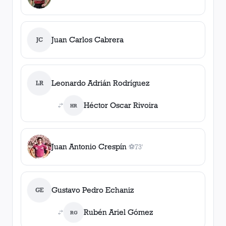
Juan Carlos Cabrera
JC
Leonardo Adrián Rodríguez
LR
Héctor Oscar Rivoira
HR
Juan Antonio Crespín
⚽
73'
1
gol
, 73'
Gustavo Pedro Echaniz
GE
Rubén Ariel Gómez
RG