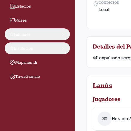
CONDICIÓN
Estadios
Local
Países
Palmarés
Detalles del P
Institución
44' expulsado sergi
Mapamundi
TriviaGranate
Lanús
Jugadores
Horacio A
HY