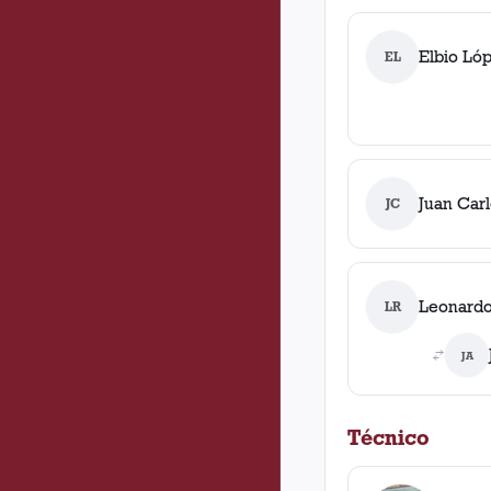
Elbio Ló
EL
Juan Car
JC
Leonardo
LR
JA
Técnico