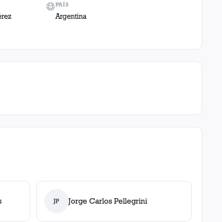
PAÍS
érez
Argentina
s
Jorge Carlos Pellegrini
JP