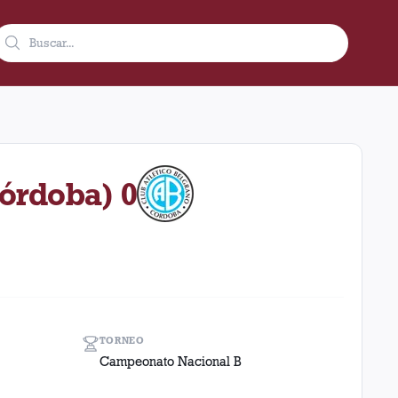
bre de 1987 en condición de local en el estadio Ciudad De Lanús
Córdoba) 0
TORNEO
Campeonato Nacional B