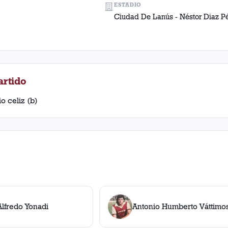
ESTADIO
Ciudad De Lanús - Néstor Diaz P
artido
o celiz (b)
lfredo Yonadi
Antonio Humberto Váttimo