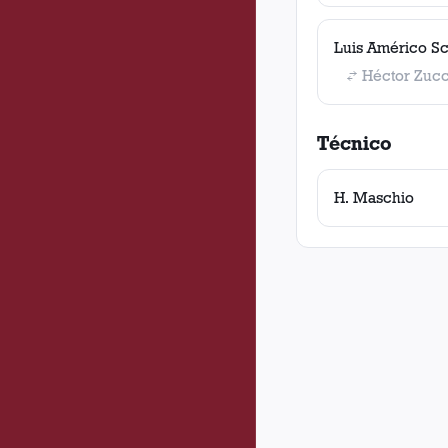
Luis Américo Sc
Héctor Zucc
Técnico
H. Maschio