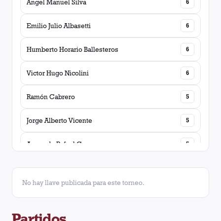
Ángel Manuel Silva
6
Emilio Julio Albasetti
6
Humberto Horario Ballesteros
6
Victor Hugo Nicolini
6
Ramón Cabrero
5
Jorge Alberto Vicente
5
Armando Rafael Capurro
5
Mario Adolfo Carnevale
5
No hay llave publicada para este torneo.
Osvaldo José Piazza
5
Partidos
Alberto Rubén Flores
4