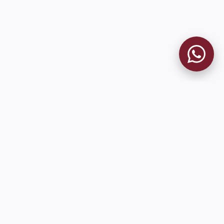
MUSEO GRANATE
El Museo
Historia del Club
Historia del Museo
Misión
Socios Fundadores