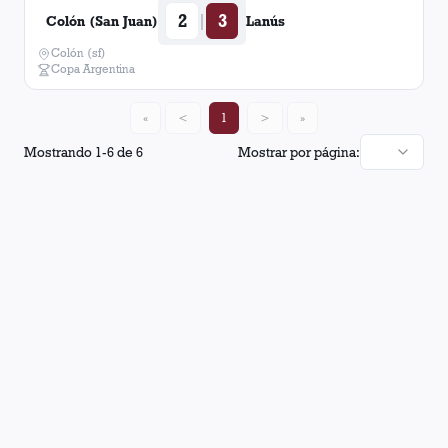
2
3
|
Colón (San Juan)
Lanús
Colón (sf)
Copa Argentina
«
<
1
>
»
Mostrando
1
-
6
de
6
Mostrar por página: