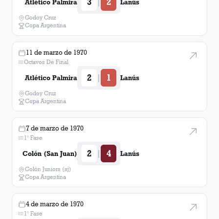
3
2
|
Atlético Palmira
Lanús
Slazko
1
Godoy Cruz
Copa Argentina
11 de marzo de 1970
Octavos De Final
2
1
|
Atlético Palmira
Lanús
Godoy Cruz
Copa Argentina
7 de marzo de 1970
1° Fase
2
4
|
Colón (San Juan)
Lanús
Colón Juniors (sj)
Copa Argentina
4 de marzo de 1970
1° Fase