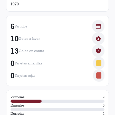
1970
6
Partidos
10
Goles a favor
13
Goles en contra
0
Tarjetas amarillas
0
Tarjetas rojas
Victorias
2
Empates
0
Derrotas
4