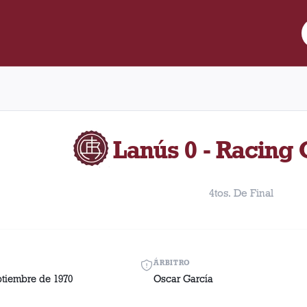
do entre Lanús y Racing Club disputado el Jueves, 10 de septiemb
Lanús 0 - Racing 
4tos. De Final
ÁRBITRO
ptiembre de 1970
Oscar García