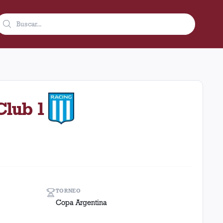
re de 1970 en condición de local en el estadio Ciudad De Lanús -
Club 1
TORNEO
Copa Argentina