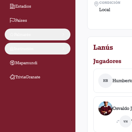
CONDICIÓN
Estadios
Local
Países
Palmarés
Lanús
Institución
Jugadores
Mapamundi
TriviaGranate
Humberto
HB
Osvaldo 
VN