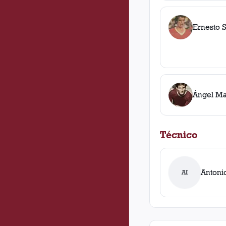
Ernesto 
Ángel Ma
Técnico
Antoni
AI