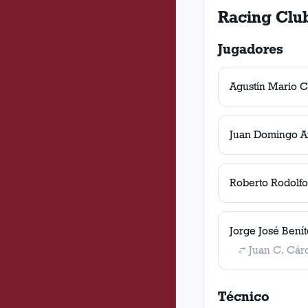
Racing Clu
Jugadores
Agustín Mario C
Juan Domingo A
Roberto Rodolfo
Jorge José Bení
Juan C. Cár
Técnico