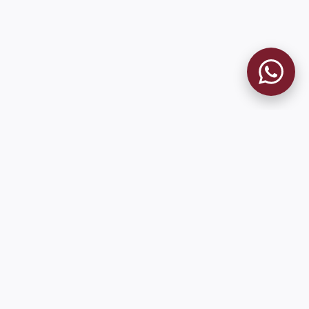
9 de Julio 1680 (Sede Social)
Martes y viernes de 18:00 a 20:00
museo@clublanus.com