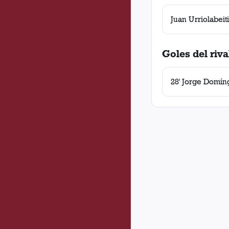
Juan Urriolabeit
Goles del riva
28' Jorge Domí