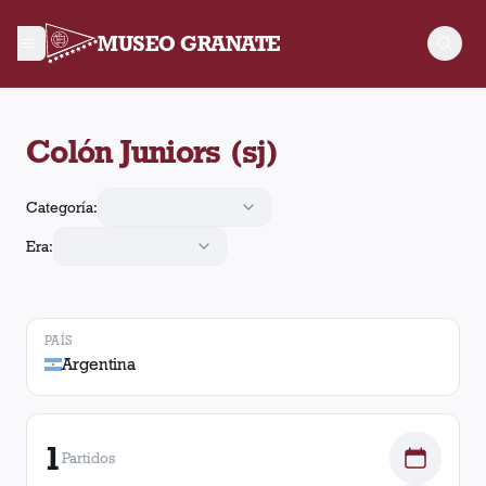
MUSEO GRANATE
En el estadio Colón Juniors (sj), Argentina, Lanús jugó 1 part
Colón Juniors (sj)
Categoría:
Era:
PAÍS
Argentina
1
Partidos