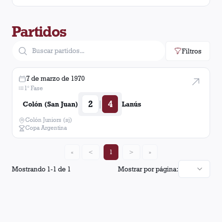
Partidos
Filtros
7 de marzo de 1970
1° Fase
2
4
|
Colón (San Juan)
Lanús
Colón Juniors (sj)
Copa Argentina
«
<
1
>
»
Mostrando
1
-
1
de
1
Mostrar por página: