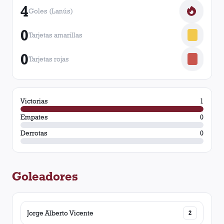
4
Goles (Lanús)
0
Tarjetas amarillas
0
Tarjetas rojas
Victorias
1
Empates
0
Derrotas
0
Goleadores
Jorge Alberto Vicente
2