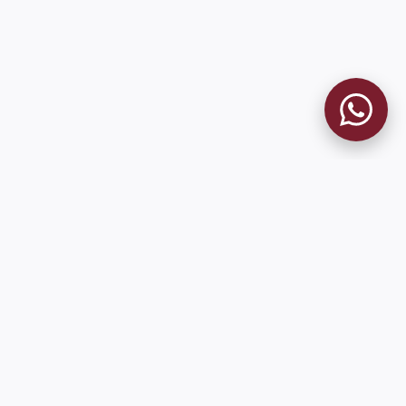
9 de Julio 1680 (Sede Social)
Martes y viernes de 18:00 a 20:00
museo@clublanus.com