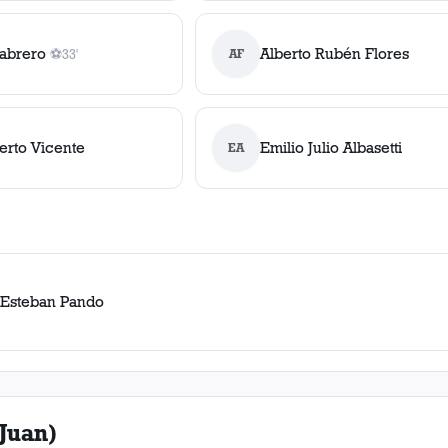
abrero
Alberto Rubén Flores
⚽
33'
AF
1
gol
, 33'
erto Vicente
Emilio Julio Albasetti
EA
 Esteban Pando
Juan)