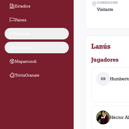
CONDICIÓN
Estadios
Visitante
Países
Palmarés
Lanús
Institución
Jugadores
Mapamundi
TriviaGranate
Humberto
HB
Héctor A