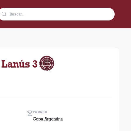
1970 como visitante en el estadio Colón (sf) (Argentina). El resu
 Lanús 3
TORNEO
Copa Argentina