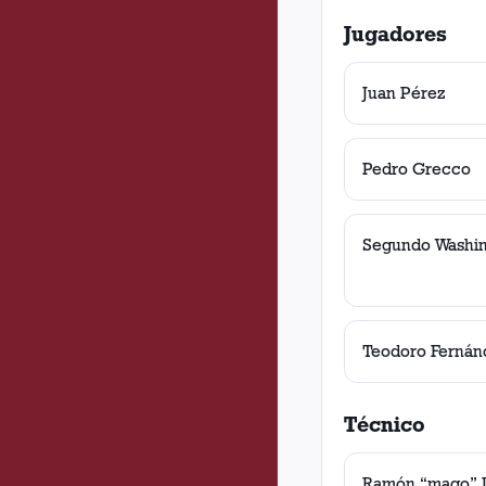
Jugadores
Juan Pérez
Pedro Grecco
Segundo Washin
Teodoro Fernán
Técnico
Ramón “mago” 