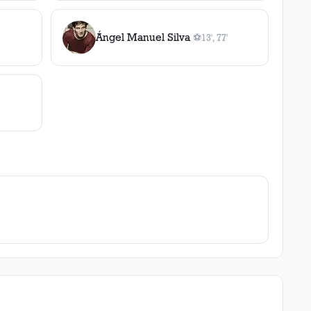
Ángel Manuel Silva
⚽
13', 77'
2
gol
es
, 13', 77'