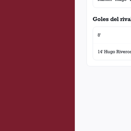
Goles del riva
8'
14' Hugo Rivero