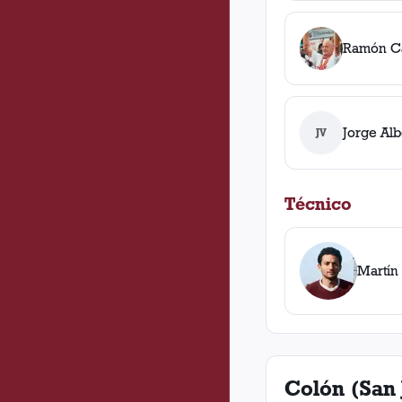
Ramón C
Jorge Alb
JV
Técnico
Martín
Colón (San 