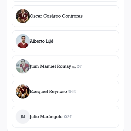
Oscar Cesáreo Contreras
Alberto Lijé
Juan Manuel Romay
24'
👟
1
asistencia
Ezequiel Reynoso
⚽
52'
1
gol
, 52'
Julio Marángelo
JM
⚽
24'
1
gol
, 24'