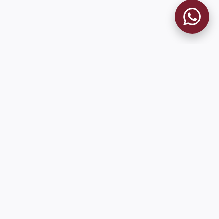
MUSEO GRANATE
El Museo
Historia del Club
Historia del Museo
Misión
Socios Fundadores
Cambios en la web
Contacto
Pioneros en el mundo en integrar oficialmente las estadísticas