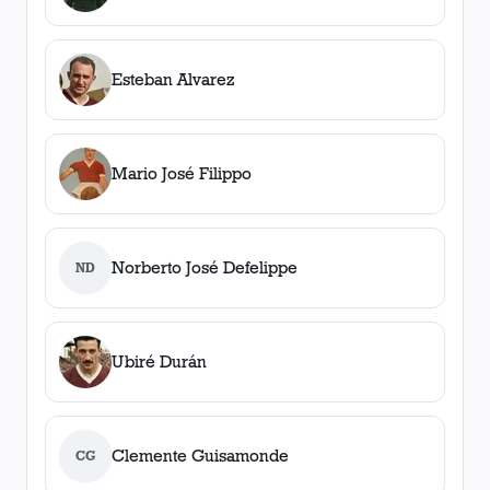
Esteban Alvarez
Mario José Filippo
Norberto José Defelippe
ND
Ubiré Durán
Clemente Guisamonde
CG