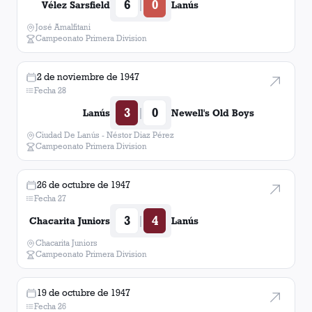
6
0
|
Vélez Sarsfield
Lanús
José Amalfitani
Campeonato Primera Division
2 de noviembre de 1947
Fecha 28
3
0
|
Lanús
Newell's Old Boys
Ciudad De Lanús - Néstor Diaz Pérez
Campeonato Primera Division
26 de octubre de 1947
Fecha 27
3
4
|
Chacarita Juniors
Lanús
Chacarita Juniors
Campeonato Primera Division
19 de octubre de 1947
Fecha 26