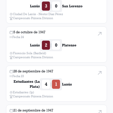
3
0
|
Lanús
San Lorenzo
Ciudad De Lanús - Néstor Diaz Pérez
Campeonato Primera Division
5 de octubre de 1947
Fecha 24
2
0
|
Lanús
Platense
Florencio Sola (Banfield)
Campeonato Primera Division
28 de septiembre de 1947
Fecha 23
Estudiantes (La
4
1
|
Lanús
Plata)
Estudiantes (lp)
Campeonato Primera Division
21 de septiembre de 1947