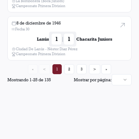
La Bombonera (Boca Juniors)
Campeonato Primera Division
8 de diciembre de 1946
Fecha 30
1
1
|
Lanús
Chacarita Juniors
Ciudad De Lanús - Néstor Diaz Pérez
Campeonato Primera Division
«
<
1
2
3
>
»
Mostrando
1
-
25
de
135
Mostrar por página: