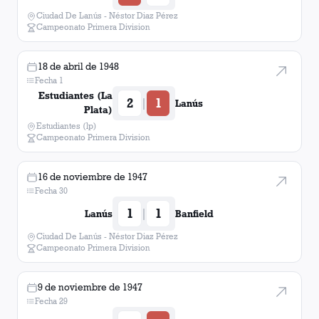
Ciudad De Lanús - Néstor Diaz Pérez
Campeonato Primera Division
Vélez Sarsfield
1
victoria
18 de abril de 1948
Fecha 1
Estudiantes (La
2
1
|
Lanús
Plata)
Estudiantes (lp)
Campeonato Primera Division
16 de noviembre de 1947
Fecha 30
1
1
|
Lanús
Banfield
Ciudad De Lanús - Néstor Diaz Pérez
Campeonato Primera Division
9 de noviembre de 1947
Fecha 29