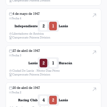
Campeonato Primera Division
4 de mayo de 1947
Fecha 4
2
1
|
Independiente
Lanús
Libertadores de América
Campeonato Primera Division
27 de abril de 1947
Fecha 3
2
1
|
Lanús
Huracán
Ciudad De Lanús - Néstor Diaz Pérez
Campeonato Primera Division
20 de abril de 1947
Fecha 2
4
2
|
Racing Club
Lanús