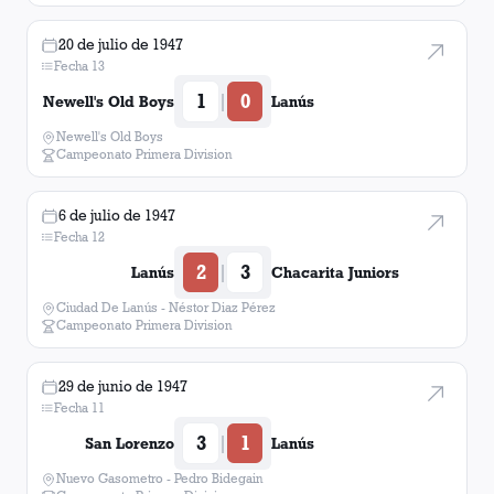
20 de julio de 1947
Fecha 13
1
0
|
Newell's Old Boys
Lanús
Newell's Old Boys
Campeonato Primera Division
6 de julio de 1947
Fecha 12
2
3
|
Lanús
Chacarita Juniors
Ciudad De Lanús - Néstor Diaz Pérez
Campeonato Primera Division
29 de junio de 1947
Fecha 11
3
1
|
San Lorenzo
Lanús
Nuevo Gasometro - Pedro Bidegain