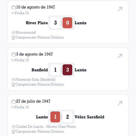
10 de agosto de 1947
Fecha 16
3
0
|
River Plate
Lanús
Monumental
Campeonato Primera Division
3 de agosto de 1947
Fecha 15
1
3
|
Banfield
Lanús
Florencio Sola (Banfield)
Campeonato Primera Division
27 de julio de 1947
Fecha 14
1
2
|
Lanús
Vélez Sarsfield
Ciudad De Lanús - Néstor Diaz Pérez
Campeonato Primera Division