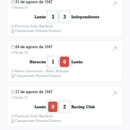
31 de agosto de 1947
Fecha 19
3
3
|
Lanús
Independiente
Florencio Sola (Banfield)
Campeonato Primera Division
24 de agosto de 1947
Fecha 18
1
0
|
Huracán
Lanús
Nuevo Gasometro - Pedro Bidegain
Campeonato Primera Division
17 de agosto de 1947
Fecha 17
0
2
|
Lanús
Racing Club
Florencio Sola (Banfield)
Campeonato Primera Division