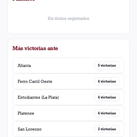
Sin títulos registrados
Más victorias ante
Atlanta
5
victorias
Ferro Carril Oeste
4
victorias
Estudiantes (La Plata)
4
victorias
Platense
4
victorias
San Lorenzo
3
victorias