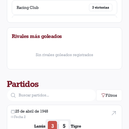
Racing Club
3
victorias
Newell's Old Boys
3
victorias
Rivales más goleados
Gimnasia y Esgrima (La Plata)
3
victorias
Banfield
2
victorias
Sin rivales goleados registrados
Chacarita Juniors
2
victorias
Partidos
Tigre
2
victorias
Filtros
River Plate
2
victorias
25 de abril de 1948
Independiente
1
victoria
Fecha 2
3
5
|
Lanús
Tigre
Huracán
1
victoria