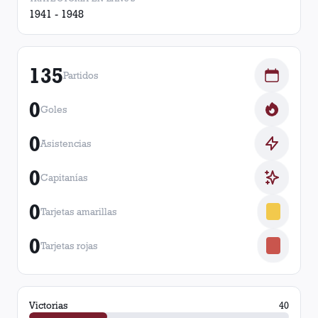
1941 - 1948
135
Partidos
0
Goles
0
Asistencias
0
Capitanías
0
Tarjetas amarillas
0
Tarjetas rojas
Victorias
40