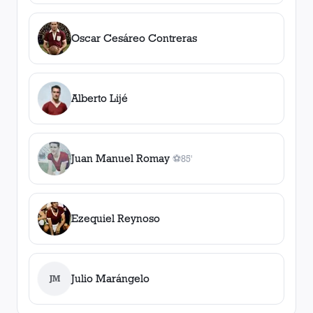
Oscar Cesáreo Contreras
Alberto Lijé
Juan Manuel Romay
⚽
85'
1
gol
, 85'
Ezequiel Reynoso
Julio Marángelo
JM