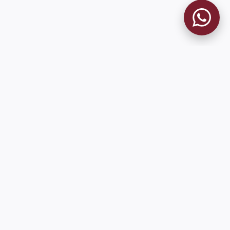
MUSEO GRANATE
El Museo
Historia del Club
Historia del Museo
Misión
Socios Fundadores
Contacto
Pioneros en el mundo en integrar oficialmente las estadísticas