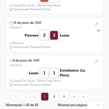
Ciudad De Lanús - Néstor Diaz Pérez
Campeonato Primera Division
15 de junio de 1947
Fecha 9
⚽
2
3
|
Platense
Lanús
Platense
Campeonato Primera Division
8 de junio de 1947
Fecha 8
Estudiantes (La
1
1
|
Lanús
Plata)
Ciudad De Lanús - Néstor Diaz Pérez
Campeonato Primera Division
«
<
1
2
3
>
»
Mostrando
1
-
25
de
52
Mostrar por página: