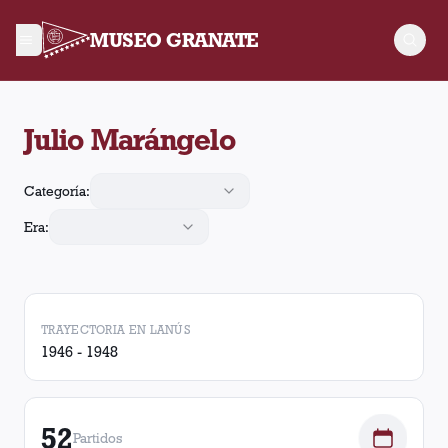
MUSEO GRANATE
Julio Marángelo jugó 52 partidos para Lanús, convirtió 11 gole
Julio Marángelo
Categoría:
Era:
TRAYECTORIA EN LANÚS
1946 - 1948
52
Partidos