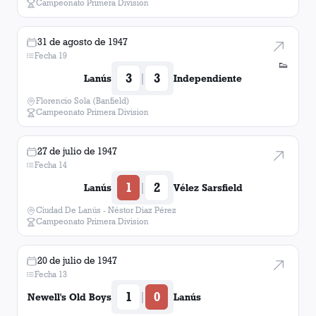
Campeonato Primera Division
31 de agosto de 1947
Fecha 19
👟
3
3
|
Lanús
Independiente
Florencio Sola (Banfield)
Campeonato Primera Division
27 de julio de 1947
Fecha 14
1
2
|
Lanús
Vélez Sarsfield
Ciudad De Lanús - Néstor Diaz Pérez
Campeonato Primera Division
20 de julio de 1947
Fecha 13
1
0
|
Newell's Old Boys
Lanús