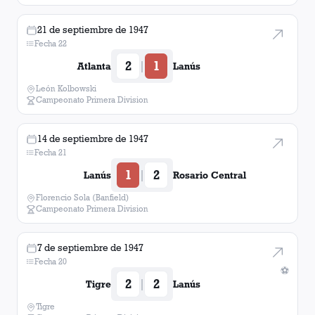
21 de septiembre de 1947
Fecha 22
2
1
|
Atlanta
Lanús
León Kolbowski
Campeonato Primera Division
14 de septiembre de 1947
Fecha 21
1
2
|
Lanús
Rosario Central
Florencio Sola (Banfield)
Campeonato Primera Division
7 de septiembre de 1947
Fecha 20
⚽
2
2
|
Tigre
Lanús
Tigre