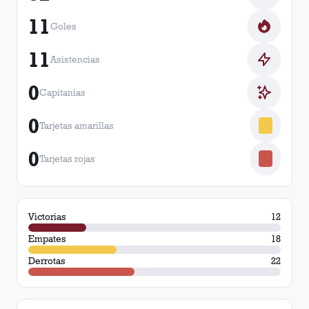
11
Goles
11
Asistencias
0
Capitanías
0
Tarjetas amarillas
0
Tarjetas rojas
Victorias
12
Empates
18
Derrotas
22