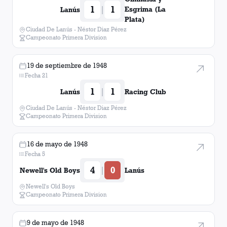
1
1
|
Esgrima (La
Lanús
Plata)
Ciudad De Lanús - Néstor Diaz Pérez
Campeonato Primera Division
19 de septiembre de 1948
Fecha 21
1
1
|
Lanús
Racing Club
Ciudad De Lanús - Néstor Diaz Pérez
Campeonato Primera Division
16 de mayo de 1948
Fecha 5
4
0
|
Newell's Old Boys
Lanús
Newell's Old Boys
Campeonato Primera Division
9 de mayo de 1948