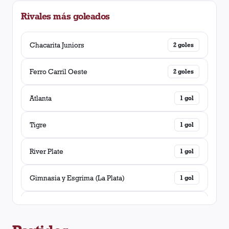
Rivales más goleados
Boca Juniors
1
victoria
Newell's Old Boys
Chacarita Juniors
1
victoria
2
goles
Vélez Sarsfield
Ferro Carril Oeste
1
victoria
2
goles
Rosario Central
Atlanta
1
victoria
1
gol
Tigre
1
gol
River Plate
1
gol
Gimnasia y Esgrima (La Plata)
1
gol
Platense
1
gol