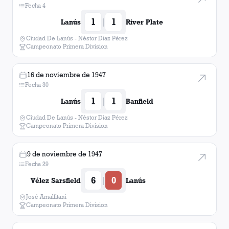
Fecha 4
1
1
|
Lanús
River Plate
Ciudad De Lanús - Néstor Diaz Pérez
Campeonato Primera Division
16 de noviembre de 1947
Fecha 30
1
1
|
Lanús
Banfield
Ciudad De Lanús - Néstor Diaz Pérez
Campeonato Primera Division
9 de noviembre de 1947
Fecha 29
6
0
|
Vélez Sarsfield
Lanús
José Amalfitani
Campeonato Primera Division