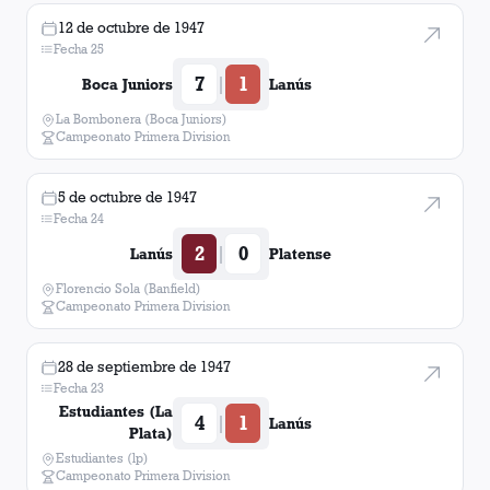
12 de octubre de 1947
Fecha 25
7
1
|
Boca Juniors
Lanús
La Bombonera (Boca Juniors)
Campeonato Primera Division
5 de octubre de 1947
Fecha 24
2
0
|
Lanús
Platense
Florencio Sola (Banfield)
Campeonato Primera Division
28 de septiembre de 1947
Fecha 23
Estudiantes (La
4
1
|
Lanús
Plata)
Estudiantes (lp)
Campeonato Primera Division