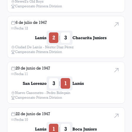
Newell's Old Boys
Campeonato Primera Division
6 de julio de 1947
Fecha 12
2
3
|
Lanús
Chacarita Juniors
Ciudad De Lanús - Néstor Diaz Pérez
Campeonato Primera Division
29 de junio de 1947
Fecha 11
3
1
|
San Lorenzo
Lanús
Nuevo Gasometro - Pedro Bidegain
Campeonato Primera Division
22 de junio de 1947
Fecha 10
1
3
|
Lanús
Boca Juniors