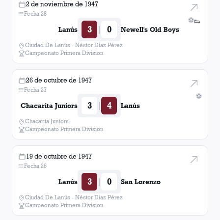
2 de noviembre de 1947
Fecha 28
⚽
👟
3
0
|
Lanús
Newell's Old Boys
Ciudad De Lanús - Néstor Diaz Pérez
Campeonato Primera Division
26 de octubre de 1947
Fecha 27
⚽
3
4
|
Chacarita Juniors
Lanús
Chacarita Juniors
Campeonato Primera Division
19 de octubre de 1947
Fecha 26
3
0
|
Lanús
San Lorenzo
Ciudad De Lanús - Néstor Diaz Pérez
Campeonato Primera Division