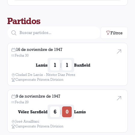
Rosario Central
1
victoria
Partidos
Banfield
1
victoria
Filtros
16 de noviembre de 1947
Fecha 30
1
1
|
Lanús
Banfield
Ciudad De Lanús - Néstor Diaz Pérez
Campeonato Primera Division
9 de noviembre de 1947
Fecha 29
6
0
|
Vélez Sarsfield
Lanús
José Amalfitani
Campeonato Primera Division