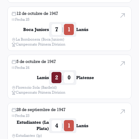
12 de octubre de 1947
Fecha 25
7
1
|
Boca Juniors
Lanús
La Bombonera (Boca Juniors)
Campeonato Primera Division
5 de octubre de 1947
Fecha 24
2
0
|
Lanús
Platense
Florencio Sola (Banfield)
Campeonato Primera Division
28 de septiembre de 1947
Fecha 23
Estudiantes (La
4
1
|
Lanús
Plata)
Estudiantes (lp)