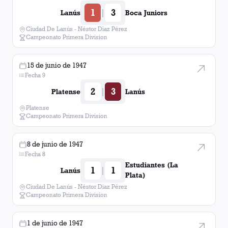
1
3
|
Lanús
Boca Juniors
Ciudad De Lanús - Néstor Diaz Pérez
Campeonato Primera Division
15 de junio de 1947
Fecha 9
2
3
|
Platense
Lanús
Platense
Campeonato Primera Division
8 de junio de 1947
Fecha 8
Estudiantes (La
1
1
|
Lanús
Plata)
Ciudad De Lanús - Néstor Diaz Pérez
Campeonato Primera Division
1 de junio de 1947