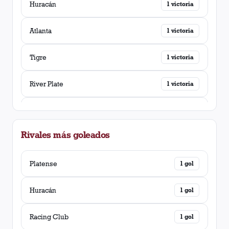
Huracán
1
victoria
Atlanta
1
victoria
Tigre
1
victoria
River Plate
1
victoria
Ferro Carril Oeste
1
victoria
Rivales más goleados
Chacarita Juniors
1
victoria
Boca Juniors
Platense
1
victoria
1
gol
Newell's Old Boys
Huracán
1
victoria
1
gol
Vélez Sarsfield
Racing Club
1
victoria
1
gol