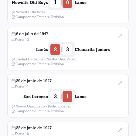
1
0
|
Newell's Old Boys
Lanús
Newell's Old Boys
Campeonato Primera Division
6 de julio de 1947
Fecha 12
2
3
|
Lanús
Chacarita Juniors
Ciudad De Lanús - Néstor Diaz Pérez
Campeonato Primera Division
29 de junio de 1947
Fecha 11
3
1
|
San Lorenzo
Lanús
Nuevo Gasometro - Pedro Bidegain
Campeonato Primera Division
22 de junio de 1947
Fecha 10