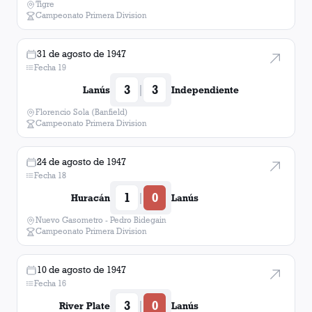
Tigre
Campeonato Primera Division
31 de agosto de 1947
Fecha 19
3
3
|
Lanús
Independiente
Florencio Sola (Banfield)
Campeonato Primera Division
24 de agosto de 1947
Fecha 18
1
0
|
Huracán
Lanús
Nuevo Gasometro - Pedro Bidegain
Campeonato Primera Division
10 de agosto de 1947
Fecha 16
3
0
|
River Plate
Lanús