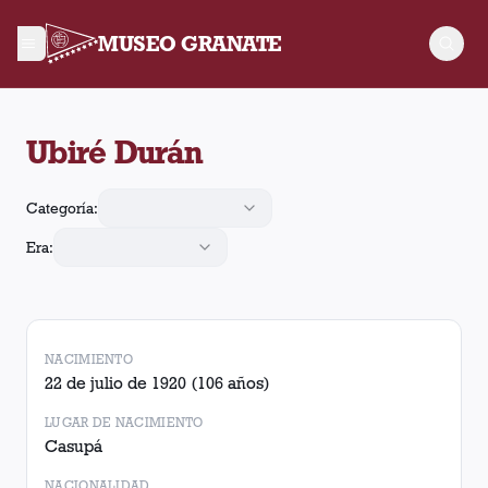
MUSEO GRANATE
Ubiré Durán jugó 55 partidos para Lanús, convirtió 3 goles y r
Ubiré Durán
Categoría:
Era:
NACIMIENTO
22 de julio de 1920
(106 años)
LUGAR DE NACIMIENTO
Casupá
NACIONALIDAD