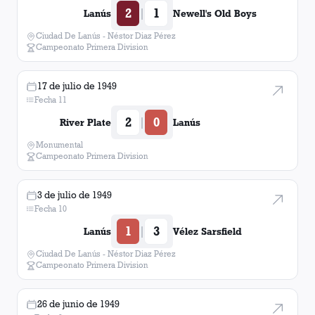
2
1
|
Lanús
Newell's Old Boys
Ciudad De Lanús - Néstor Diaz Pérez
Campeonato Primera Division
17 de julio de 1949
Fecha 11
2
0
|
River Plate
Lanús
Monumental
Campeonato Primera Division
3 de julio de 1949
Fecha 10
1
3
|
Lanús
Vélez Sarsfield
Ciudad De Lanús - Néstor Diaz Pérez
Campeonato Primera Division
26 de junio de 1949