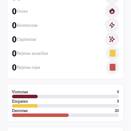
0
Goles
0
Asistencias
0
Capitanías
0
Tarjetas amarillas
0
Tarjetas rojas
Victorias
9
Empates
9
Derrotas
20