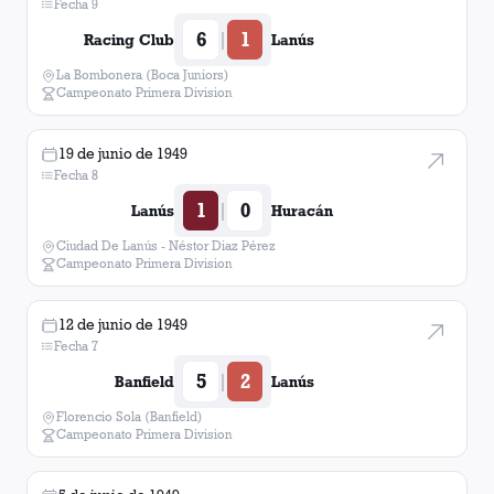
Fecha 9
6
1
|
Racing Club
Lanús
La Bombonera (Boca Juniors)
Campeonato Primera Division
19 de junio de 1949
Fecha 8
1
0
|
Lanús
Huracán
Ciudad De Lanús - Néstor Diaz Pérez
Campeonato Primera Division
12 de junio de 1949
Fecha 7
5
2
|
Banfield
Lanús
Florencio Sola (Banfield)
Campeonato Primera Division