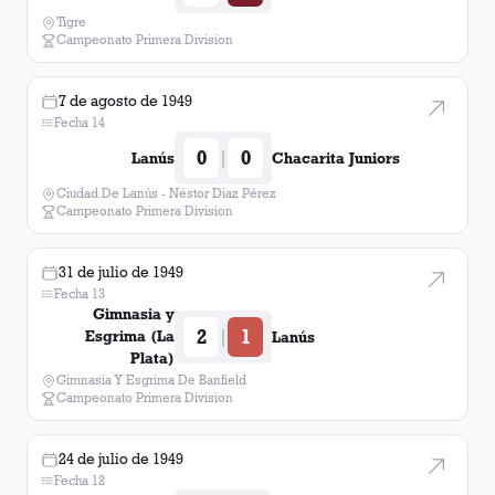
Tigre
Campeonato Primera Division
7 de agosto de 1949
Fecha 14
0
0
|
Lanús
Chacarita Juniors
Ciudad De Lanús - Néstor Diaz Pérez
Campeonato Primera Division
31 de julio de 1949
Fecha 13
Gimnasia y
2
1
|
Esgrima (La
Lanús
Plata)
Gimnasia Y Esgrima De Banfield
Campeonato Primera Division
24 de julio de 1949
Fecha 12