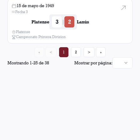
15 de mayo de 1949
Fecha 3
3
2
|
Platense
Lanús
Platense
Campeonato Primera Division
«
<
1
2
>
»
Mostrando
1
-
25
de
38
Mostrar por página: