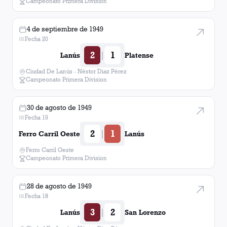
Campeonato Primera Division
4 de septiembre de 1949
Fecha 20
2
1
|
Lanús
Platense
Ciudad De Lanús - Néstor Diaz Pérez
Campeonato Primera Division
30 de agosto de 1949
Fecha 19
2
1
|
Ferro Carril Oeste
Lanús
Ferro Carril Oeste
Campeonato Primera Division
28 de agosto de 1949
Fecha 18
3
2
|
Lanús
San Lorenzo