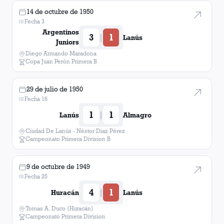
14 de octubre de 1950
Fecha 3
Argentinos
3
1
|
Lanús
Juniors
Diego Armando Maradona
Copa Juan Perón Primera B
29 de julio de 1950
Fecha 16
1
1
|
Lanús
Almagro
Ciudad De Lanús - Néstor Diaz Pérez
Campeonato Primera Division B
9 de octubre de 1949
Fecha 25
4
1
|
Huracán
Lanús
Tomas A. Duco (Huracán)
Campeonato Primera Division