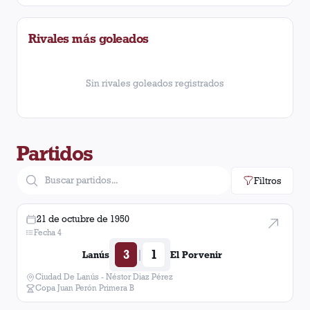
Platense
1
victoria
Rivales más goleados
Newell's Old Boys
1
victoria
Sin rivales goleados registrados
Partidos
Filtros
21 de octubre de 1950
Fecha 4
3
1
|
Lanús
El Porvenir
Ciudad De Lanús - Néstor Diaz Pérez
Copa Juan Perón Primera B