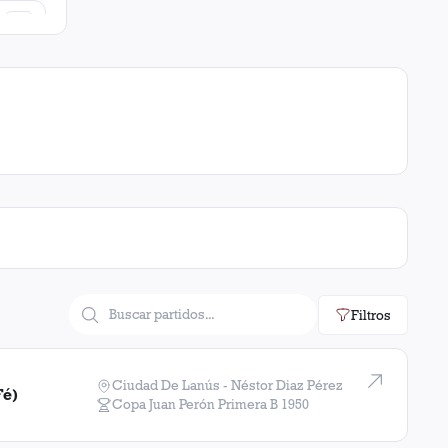
3
3
3
3
3
3
3
Filtros
2
Ciudad De Lanús - Néstor Diaz Pérez
Fé)
Copa Juan Perón Primera B
1950
2