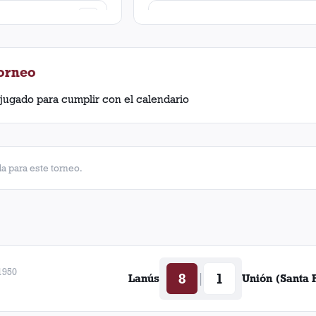
oux
1
Emilio Fernández
ntreras
1
Héctor Mario Catoira
Torneo
i
1
Juan Héctor Guidi
jugado para cumplir con el calendario
León Strembel
Nicolás Daponte
a para este torneo.
Norberto José Defelippe
Pascual Antonio Matassini
Ramón Felipe Moyano
1950
8
1
|
Lanús
Unión (Santa 
Norberto José Pairoux