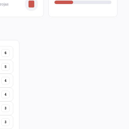
 rojas
6
5
4
4
3
3