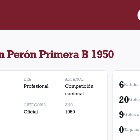
n Primera B 1950. No hay partidos registrados.
n Perón Primera B 1950
ERA
ALCANCE
6
Partidos
Profesional
Competición
nacional
20
Goles
CATEGORÍA
AÑO
Oficial
1950
9
Goles e
0
Tarjetas