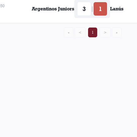
950
3
1
|
Argentinos Juniors
Lanús
Tito Alvarez Vega
«
<
1
>
»