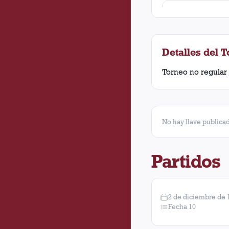
Norberto José Pair
Oscar Cesáreo Co
Detalles del 
Luis Oscar Locatell
Torneo no regular 
No hay llave publicad
Partidos
2 de diciembre de 
Fecha 10