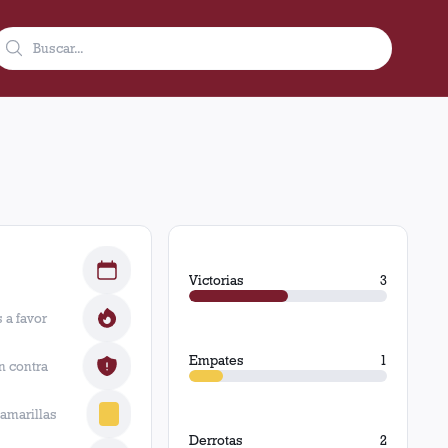
Victorias
3
 a favor
Empates
1
n contra
 amarillas
Derrotas
2