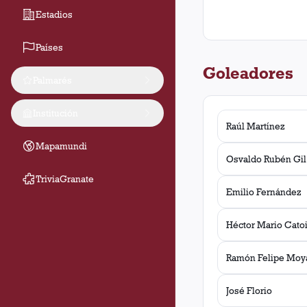
Estadios
Países
Goleadores
Palmarés
Institución
Raúl Martínez
Mapamundi
Osvaldo Rubén Gil
TriviaGranate
Emilio Fernández
Héctor Mario Catoi
Ramón Felipe Moy
José Florio