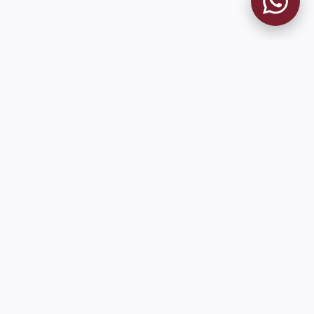
9 de Julio 1680 (Sede Social)
Martes y viernes de 18:00 a 20:00
museo@clublanus.com
Sugerir mejoras o reportar errores