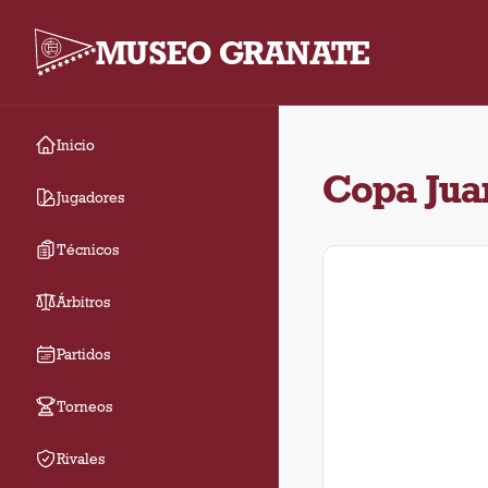
MUSEO GRANATE
Inicio
Torneo Copa Juan Peró
Copa Jua
Jugadores
Técnicos
Árbitros
Partidos
Torneos
Rivales