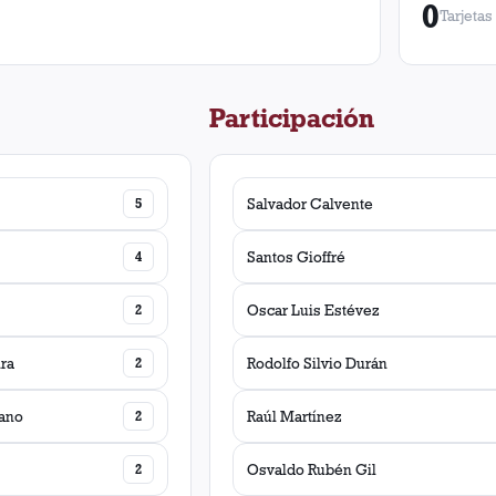
0
Tarjetas
Participación
5
Salvador Calvente
4
Santos Gioffré
2
Oscar Luis Estévez
ra
2
Rodolfo Silvio Durán
ano
2
Raúl Martínez
2
Osvaldo Rubén Gil