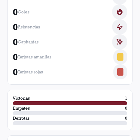
0
Goles
0
Asistencias
0
Capitanías
0
Tarjetas amarillas
0
Tarjetas rojas
Victorias
1
Empates
0
Derrotas
0