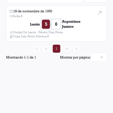
18 de noviembre de 1950
Fecha 8
Argentinos
5
0
|
Lanús
Juniors
Ciudad De Lanús - Néstor Diaz Pérez
Copa Juan Perón Primera B
«
<
1
>
»
Mostrando
1
-
1
de
1
Mostrar por página: