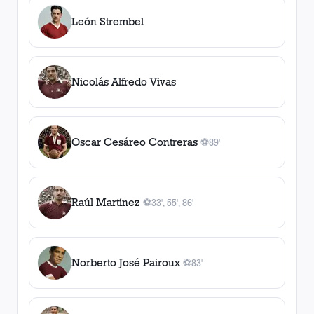
León Strembel
Nicolás Alfredo Vivas
Oscar Cesáreo Contreras
⚽
89'
1
gol
, 89'
Raúl Martínez
⚽
33', 55', 86'
3
gol
es
, 33', 55', 86'
Norberto José Pairoux
⚽
83'
1
gol
, 83'