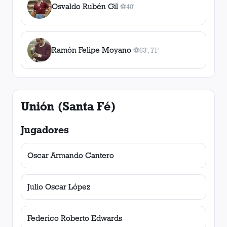
Osvaldo Rubén Gil
⚽
40'
1
gol
, 40'
Ramón Felipe Moyano
⚽
63', 71'
2
gol
es
, 63', 71'
Unión (Santa Fé)
Jugadores
Oscar Armando Cantero
Julio Oscar López
Federico Roberto Edwards