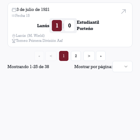
3 de julio de 1921
Fecha 15
Estudiantil
1
0
|
Lanús
Porteño
Lanús (M. Wield)
Torneo Primera División Aaf
«
<
1
2
>
»
Mostrando
1
-
25
de
38
Mostrar por página: