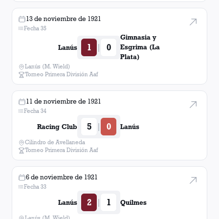
13 de noviembre de 1921
Fecha 35
Gimnasia y
1
0
|
Esgrima (La
Lanús
Plata)
Lanús (M. Wield)
Torneo Primera División Aaf
11 de noviembre de 1921
Fecha 34
5
0
|
Racing Club
Lanús
Cilindro de Avellaneda
Torneo Primera División Aaf
6 de noviembre de 1921
Fecha 33
2
1
|
Lanús
Quilmes
Lanús (M. Wield)