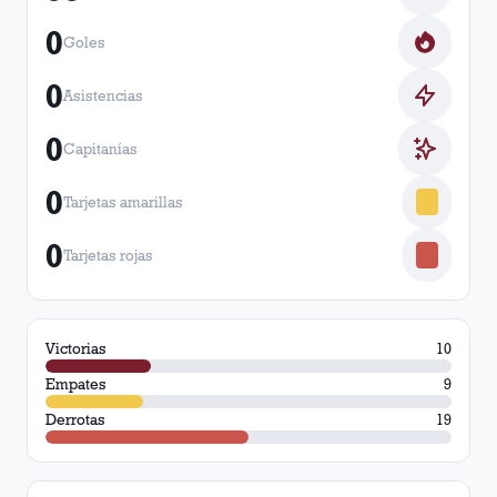
0
Goles
0
Asistencias
0
Capitanías
0
Tarjetas amarillas
0
Tarjetas rojas
Victorias
10
Empates
9
Derrotas
19