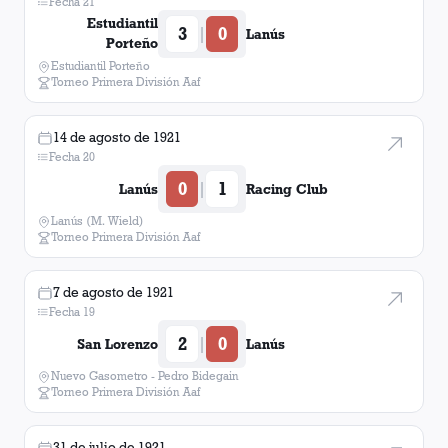
Fecha 21
Estudiantil
3
0
|
Lanús
Porteño
Estudiantil Porteño
Torneo Primera División Aaf
14 de agosto de 1921
Fecha 20
0
1
|
Lanús
Racing Club
Lanús (M. Wield)
Torneo Primera División Aaf
7 de agosto de 1921
Fecha 19
2
0
|
San Lorenzo
Lanús
Nuevo Gasometro - Pedro Bidegain
Torneo Primera División Aaf
31 de julio de 1921