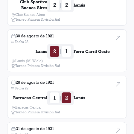
Club Sportivo
2
2
|
Lanús
Buenos Aires
Club Buenos Aires
Torneo Primera División Aaf
30 de agosto de 1921
Fecha 23
2
1
|
Lanús
Ferro Carril Oeste
Lanús (M. Wield)
Torneo Primera División Aaf
28 de agosto de 1921
Fecha 22
1
2
|
Barracas Central
Lanús
Barracas Central
Torneo Primera División Aaf
21 de agosto de 1921