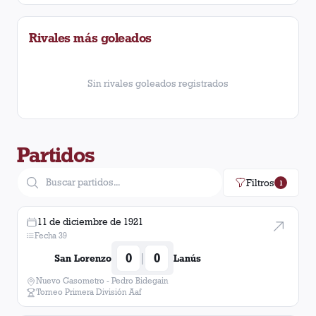
River Plate
1
victoria
Rivales más goleados
Quilmes
1
victoria
Sin rivales goleados registrados
Partidos
Filtros
1
11 de diciembre de 1921
Fecha 39
0
0
|
San Lorenzo
Lanús
Nuevo Gasometro - Pedro Bidegain
Torneo Primera División Aaf