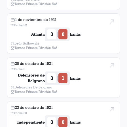
Torneo Primera División Aaf
1 de noviembre de 1921
Fecha 32
3
0
|
Atlanta
Lanús
León Kolbowski
Torneo Primera División Aaf
30 de octubre de 1921
Fecha 31
Defensores de
3
1
|
Lanús
Belgrano
Defensores De Belgrano
Torneo Primera División Aaf
23 de octubre de 1921
Fecha 30
3
0
|
Independiente
Lanús