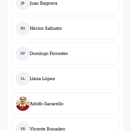
Juan Bagnera
JB
Héctor Sallustio
HS
Domingo Forrester
DF
Lleza López
LL
Adolfo Sacarello
Vicente Bonadeo
VB