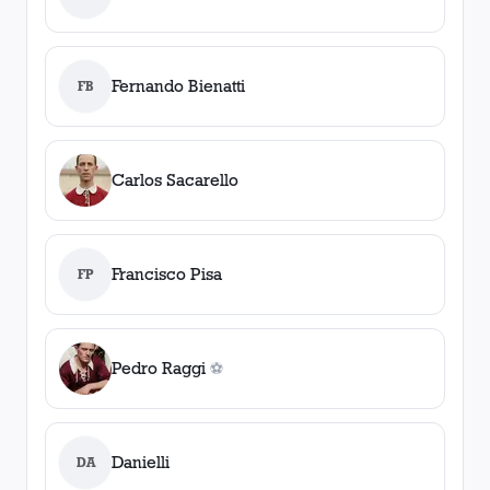
Fernando Bienatti
FB
Carlos Sacarello
Francisco Pisa
FP
Pedro Raggi
⚽
0
gol
es
Danielli
DA