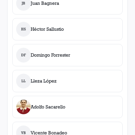
Juan Bagnera
JB
Héctor Sallustio
HS
Domingo Forrester
DF
Lleza López
LL
Adolfo Sacarello
Vicente Bonadeo
VB