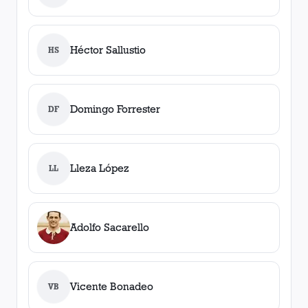
Héctor Sallustio
HS
Domingo Forrester
DF
Lleza López
LL
Adolfo Sacarello
Vicente Bonadeo
VB