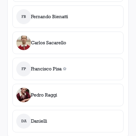
Fernando Bienatti
FB
Carlos Sacarello
Francisco Pisa
FP
⚽
0
gol
es
Pedro Raggi
Danielli
DA