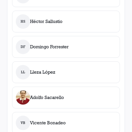
Héctor Sallustio
HS
Domingo Forrester
DF
Lleza López
LL
Adolfo Sacarello
Vicente Bonadeo
VB