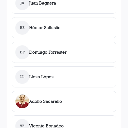
Juan Bagnera
JB
Héctor Sallustio
HS
Domingo Forrester
DF
Lleza López
LL
Adolfo Sacarello
Vicente Bonadeo
VB