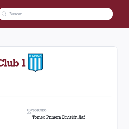
1 en condición de local en el estadio Lanús (M. Wield) (Argentin
Club 1
TORNEO
Torneo Primera División Aaf