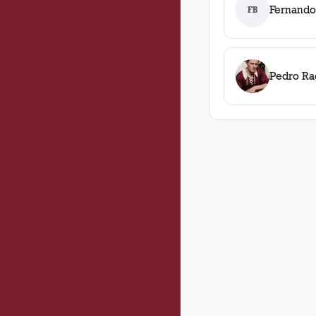
Fernando 
FB
Pedro Ra