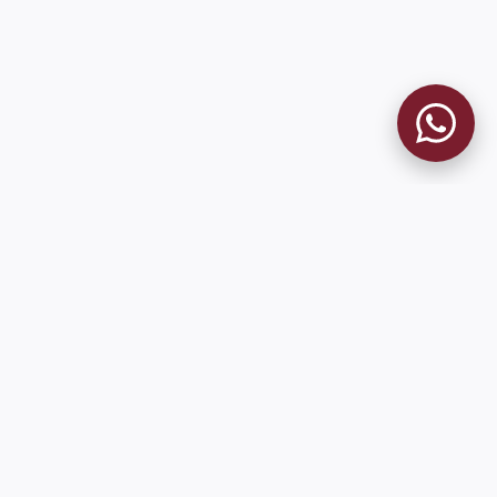
9 de Julio 1680 (Sede Social)
Martes y viernes de 18:00 a 20:00
museo@clublanus.com