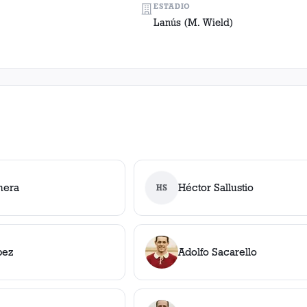
ESTADIO
Lanús (M. Wield)
nera
Héctor Sallustio
HS
pez
Adolfo Sacarello