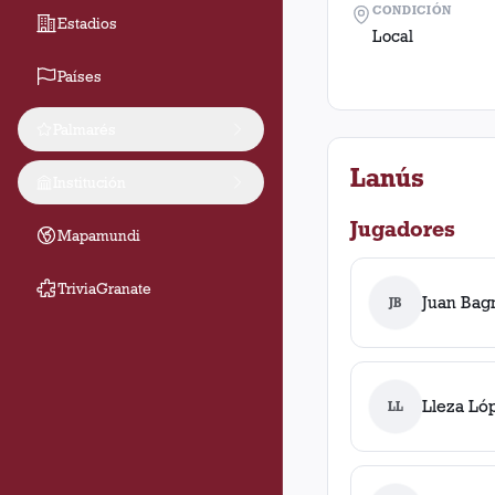
CONDICIÓN
Estadios
Local
Países
Palmarés
Lanús
Institución
Jugadores
Mapamundi
TriviaGranate
Juan Bag
JB
Lleza Ló
LL