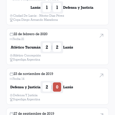
1
1
|
Lanús
Defensa y Justicia
Ciudad De Lanús - Néstor Diaz Pérez
Copa Diego Armando Maradona
22 de febrero de 2020
Fecha 21
2
2
|
Atlético Tucumán
Lanús
Atlético Concepción
Superliga Argentina
23 de noviembre de 2019
Fecha 14
2
0
|
Defensa y Justicia
Lanús
Defensa Y Justicia
Superliga Argentina
27 de septiembre de 2019