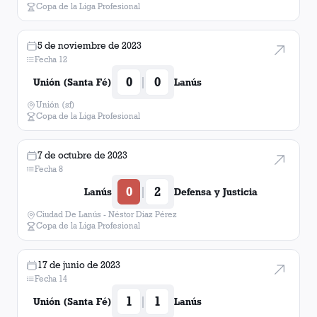
Copa de la Liga Profesional
5 de noviembre de 2023
Fecha 12
0
0
|
Unión (Santa Fé)
Lanús
Unión (sf)
Copa de la Liga Profesional
7 de octubre de 2023
Fecha 8
0
2
|
Lanús
Defensa y Justicia
Ciudad De Lanús - Néstor Diaz Pérez
Copa de la Liga Profesional
17 de junio de 2023
Fecha 14
1
1
|
Unión (Santa Fé)
Lanús