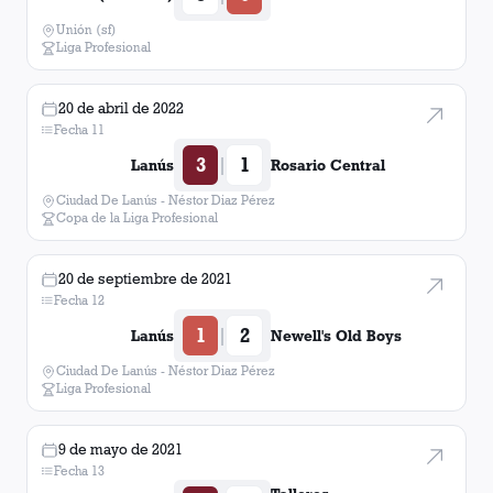
Unión (sf)
Liga Profesional
20 de abril de 2022
Fecha 11
3
1
|
Lanús
Rosario Central
Ciudad De Lanús - Néstor Diaz Pérez
Copa de la Liga Profesional
20 de septiembre de 2021
Fecha 12
1
2
|
Lanús
Newell's Old Boys
Ciudad De Lanús - Néstor Diaz Pérez
Liga Profesional
9 de mayo de 2021
Fecha 13