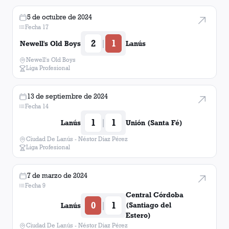
5 de octubre de 2024
Fecha 17
2
1
|
Newell's Old Boys
Lanús
Newell's Old Boys
Liga Profesional
13 de septiembre de 2024
Fecha 14
1
1
|
Lanús
Unión (Santa Fé)
Ciudad De Lanús - Néstor Diaz Pérez
Liga Profesional
7 de marzo de 2024
Fecha 9
Central Córdoba
0
1
|
(Santiago del
Lanús
Estero)
Ciudad De Lanús - Néstor Diaz Pérez