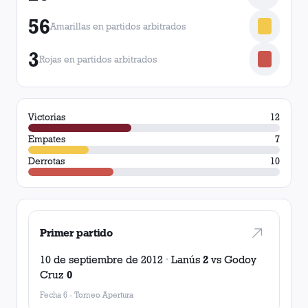
56
Amarillas en partidos arbitrados
3
Rojas en partidos arbitrados
Victorias
12
Empates
7
Derrotas
10
Primer partido
10 de septiembre de 2012
·
Lanús
2
vs
Godoy
Cruz
0
Fecha 6
-
Torneo Apertura