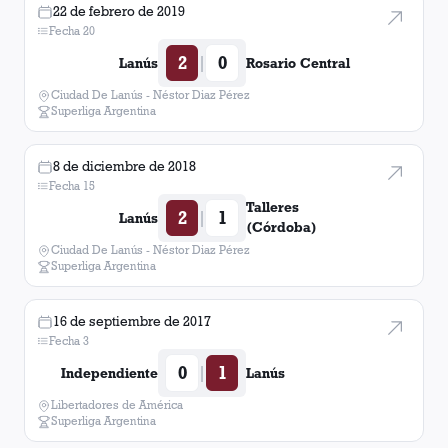
22 de febrero de 2019
Fecha 20
2
0
|
Lanús
Rosario Central
Ciudad De Lanús - Néstor Diaz Pérez
Superliga Argentina
8 de diciembre de 2018
Fecha 15
Talleres
2
1
|
Lanús
(Córdoba)
Ciudad De Lanús - Néstor Diaz Pérez
Superliga Argentina
16 de septiembre de 2017
Fecha 3
0
1
|
Independiente
Lanús
Libertadores de América
Superliga Argentina