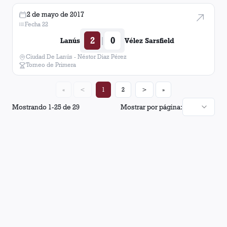
2 de mayo de 2017
Fecha 22
2
0
|
Lanús
Vélez Sarsfield
Ciudad De Lanús - Néstor Diaz Pérez
Torneo de Primera
«
<
1
2
>
»
Mostrando
1
-
25
de
29
Mostrar por página: