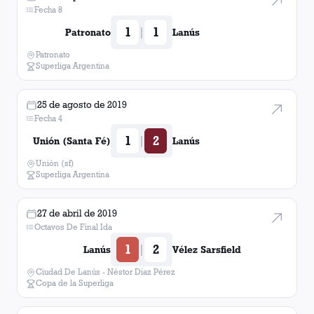
Fecha 8
1
1
|
Patronato
Lanús
Patronato
Superliga Argentina
25 de agosto de 2019
Fecha 4
1
2
|
Unión (Santa Fé)
Lanús
Unión (sf)
Superliga Argentina
27 de abril de 2019
Octavos De Final Ida
1
2
|
Lanús
Vélez Sarsfield
Ciudad De Lanús - Néstor Diaz Pérez
Copa de la Superliga