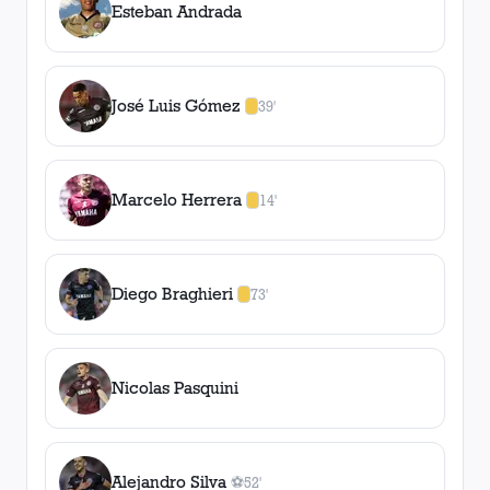
Esteban Andrada
José Luis Gómez
39'
1
amarilla
,
0
roja
s
Marcelo Herrera
14'
1
amarilla
,
0
roja
s
Diego Braghieri
73'
1
amarilla
,
0
roja
s
Nicolas Pasquini
Alejandro Silva
⚽
52'