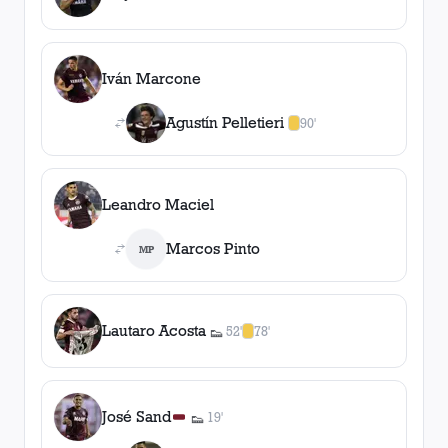
1
gol
, 52'
Iván Marcone
Agustín Pelletieri
90'
1
amarilla
,
0
roja
s
Leandro Maciel
Marcos Pinto
MP
Lautaro Acosta
52'
78'
👟
1
asistencia
1
amarilla
,
0
roja
s
José Sand
19'
👟
1
asistencia