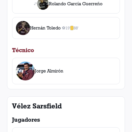
Rolando García Guerreño
Hernán Toledo
⚽
19'
88'
1
gol
1
, 19'
amarilla
,
0
roja
s
Técnico
Jorge Almirón
Vélez Sarsfield
Jugadores